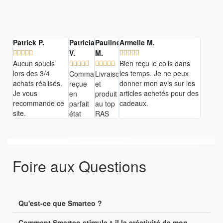
Patrick P.
Patricia
Pauline
Armelle M.
V.
M.










Aucun soucis
Bien reçu le colis dans










lors des 3/4
les temps. Je ne peux
Commande
Livraison
achats réalisés.
donner mon avis sur les
reçue
et
Je vous
articles achetés pour des
en
produit
recommande ce
cadeaux.
parfait
au top
site.
état
RAS
Foire aux Questions
Qu'est-ce que Smarteo ?
Comment Smarteo stimule-t-il la créativité de mon