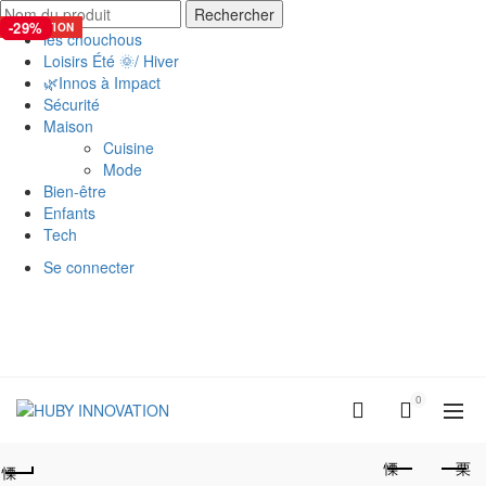
Rechercher
-6%
-1%
-3%
-9%
-29%
SÉLECTION
les chouchous
Loisirs Été 🌞/ Hiver
🌿Innos à Impact
Sécurité
Maison
Cuisine
Mode
Bien-être
Enfants
Tech
Se connecter
0