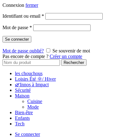
Connexion
fermer
Identifiant ou email
*
Mot de passe
*
Se connecter
Mot de passe oublié?
Se souvenir de moi
Pas encore de compte ?
Créer un compte
Rechercher
les chouchous
Loisirs Été 🌞/ Hiver
🌿Innos à Impact
Sécurité
Maison
Cuisine
Mode
Bien-être
Enfants
Tech
Se connecter