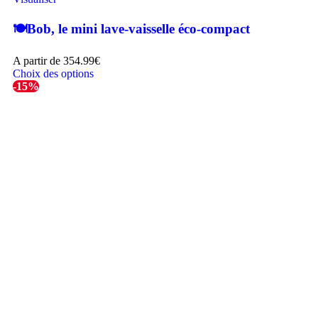
🍽️Bob, le mini lave-vaisselle éco-compact
A partir de
354.99
€
Choix des options
-15%