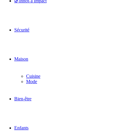
🌿Innos à Impact
Sécurité
Maison
Cuisine
Mode
Bien-être
Enfants