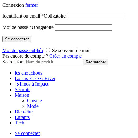
Connexion
fermer
Identifiant ou email
*
Obligatoire
Mot de passe
*
Obligatoire
Se connecter
Mot de passe oublié?
Se souvenir de moi
Pas encore de compte ?
Créer un compte
Search for:
Rechercher
les chouchous
Loisirs Été 🌞/ Hiver
🌿Innos à Impact
Sécurité
Maison
Cuisine
Mode
Bien-être
Enfants
Tech
Se connecter