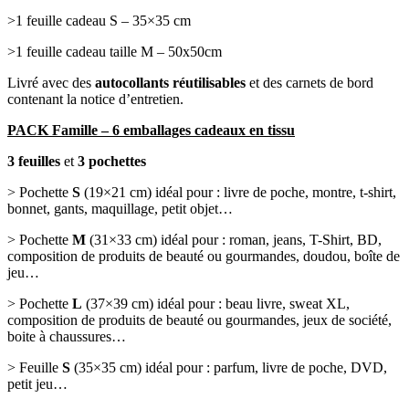
>1 feuille cadeau S – 35×35 cm
>1 feuille cadeau taille M – 50x50cm
Livré avec des
autocollants réutilisables
et des carnets de bord
contenant la notice d’entretien.
PACK Famille – 6 emballages cadeaux en tissu
3 feuilles
et
3 pochettes
> Pochette
S
(19×21 cm) idéal pour : livre de poche, montre, t-shirt,
bonnet, gants, maquillage, petit objet…
> Pochette
M
(31×33 cm) idéal pour : roman, jeans, T-Shirt, BD,
composition de produits de beauté ou gourmandes, doudou, boîte de
jeu…
> Pochette
L
(37×39 cm) idéal pour : beau livre, sweat XL,
composition de produits de beauté ou gourmandes, jeux de société,
boite à chaussures…
> Feuille
S
(35×35 cm) idéal pour : parfum, livre de poche, DVD,
petit jeu…