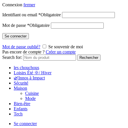
Connexion
fermer
Identifiant ou email
*
Obligatoire
Mot de passe
*
Obligatoire
Se connecter
Mot de passe oublié?
Se souvenir de moi
Pas encore de compte ?
Créer un compte
Search for:
Rechercher
les chouchous
Loisirs Été 🌞/ Hiver
🌿Innos à Impact
Sécurité
Maison
Cuisine
Mode
Bien-être
Enfants
Tech
Se connecter