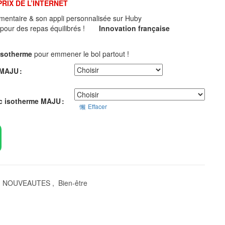
PRIX DE L’INTERNET
limentaire & son appli personnalisée sur Huby
 pour des repas équilibrés !
Innovation française
isotherme
pour emmener le bol partout !
l MAJU
ac isotherme MAJU
Effacer
NOUVEAUTES
,
Bien-être