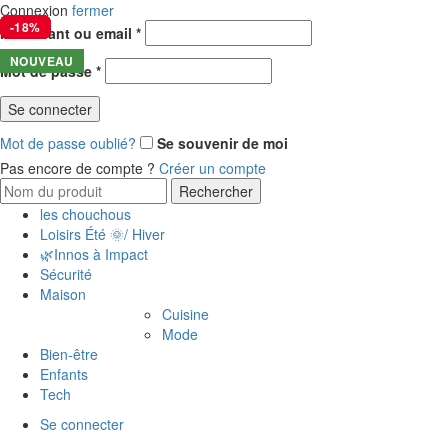
Connexion
fermer
-28%
-35%
-18%
-2%
-9%
-6%
Identifiant ou email
*
NOUVEAU
Mot de passe
*
Se connecter
Mot de passe oublié?
Se souvenir de moi
Pas encore de compte ?
Créer un compte
Rechercher
les chouchous
Loisirs Été 🌞/ Hiver
🌿Innos à Impact
Sécurité
Maison
Cuisine
Mode
Bien-être
Enfants
Tech
Se connecter