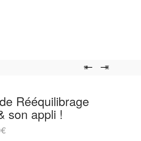
 de Rééquilibrage
& son appli !
0
€