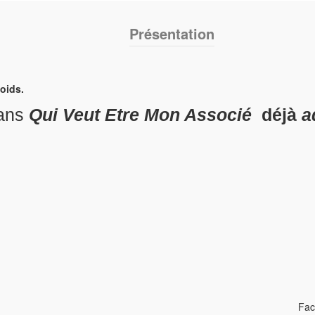
Présentation
poids.
ns
Qui Veut Etre Mon Associé
déjà
ad
Faci