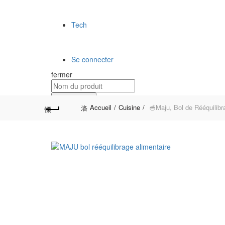
Tech
Se connecter
fermer
Rechercher
Accueil
Cuisine
🥣Maju, Bol de Rééquilibra
Cart (
o
)
0
/
0.00
€