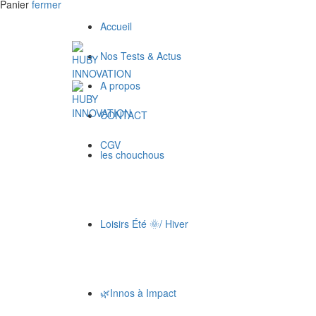
Panier
fermer
Accueil
Nos Tests & Actus
A propos
CONTACT
CGV
les chouchous
Loisirs Été 🌞/ Hiver
🌿Innos à Impact