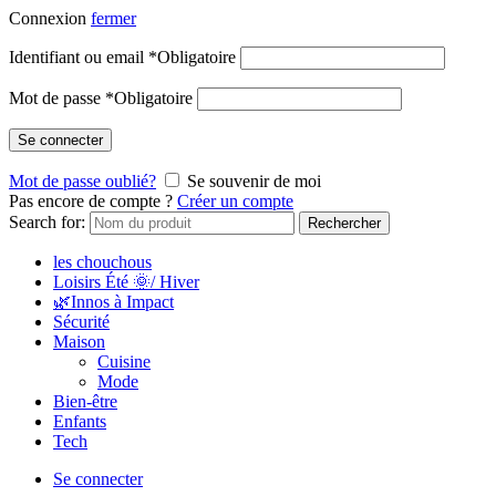
Connexion
fermer
Identifiant ou email
*
Obligatoire
Mot de passe
*
Obligatoire
Se connecter
Mot de passe oublié?
Se souvenir de moi
Pas encore de compte ?
Créer un compte
Search for:
Rechercher
les chouchous
Loisirs Été 🌞/ Hiver
🌿Innos à Impact
Sécurité
Maison
Cuisine
Mode
Bien-être
Enfants
Tech
Se connecter