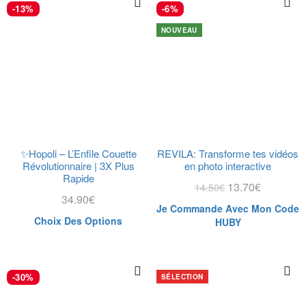
-13%
-6%
NOUVEAU
✨Hopoli – L’Enfile Couette
REVILA: Transforme tes vidéos
Révolutionnaire | 3X Plus
en photo interactive
Rapide
13.70
€
14.50
€
34.90
€
Je Commande Avec Mon Code
Choix Des Options
HUBY
-30%
SÉLECTION