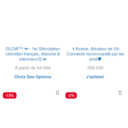
GLOW™ 💋– 1er Stimulateur
🍷Aveine, Aérateur de Vin
clitoridien français, étanche &
Connecté recommandé par les
silencieux😉🫦
pros🛡️
A partir de
54.99
€
359.00
€
Choix Des Options
J’achète!
-15%
-2%