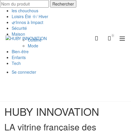
Rechercher
les chouchous
Loisirs Été 🌞/ Hiver
🌿Innos à Impact
Sécurité
Maison
0
Cuisine
Mode
Bien-être
Enfants
Tech
Se connecter
HUBY INNOVATION
LA vitrine française des