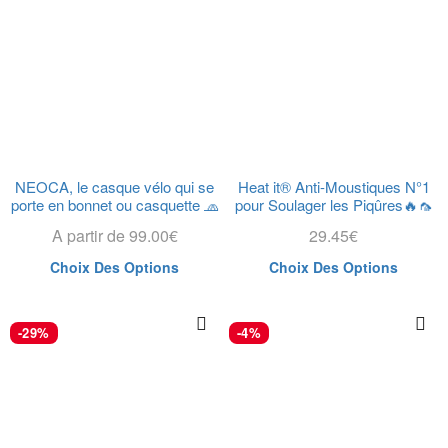
NEOCA, le casque vélo qui se
Heat it® Anti-Moustiques N°1
porte en bonnet ou casquette 🧢
pour Soulager les Piqûres🔥🦟
A partir de
99.00
€
29.45
€
Choix Des Options
Choix Des Options
-29%
-4%