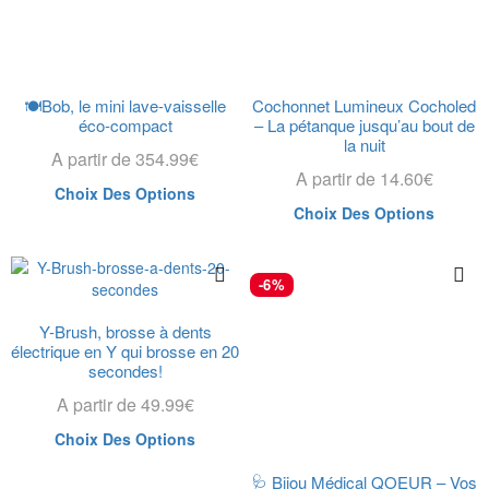
🍽️Bob, le mini lave-vaisselle
Cochonnet Lumineux Cocholed
éco-compact
– La pétanque jusqu’au bout de
la nuit
A partir de
354.99
€
A partir de
14.60
€
Choix Des Options
Choix Des Options
-6%
Y-Brush, brosse à dents
électrique en Y qui brosse en 20
secondes!
A partir de
49.99
€
Choix Des Options
🩺 Bijou Médical QOEUR – Vos