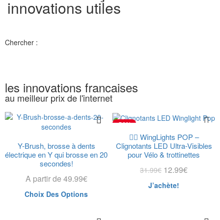
innovations utiles
Chercher :
les innovations francaises
au meilleur prix de l'internet
-59%
🚴‍♂️ WingLights POP –
Y-Brush, brosse à dents
Clignotants LED Ultra-Visibles
électrique en Y qui brosse en 20
pour Vélo & trottinettes
secondes!
12.99
€
31.99
€
A partir de
49.99
€
J’achète!
Choix Des Options