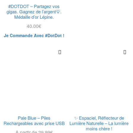
#DOTDOT – Partagez vos
gigas. Gagnez de l’argent💡.
Médaille d’or Lépine.
40.00
€
Je Commande Avec #DotDot !
Pale Blue – Piles
✨ Espaciel, Réflecteur de
Rechargeables avec prise USB
Lumière Naturelle – La lumière
moins chère !
A partir de
29.99
€