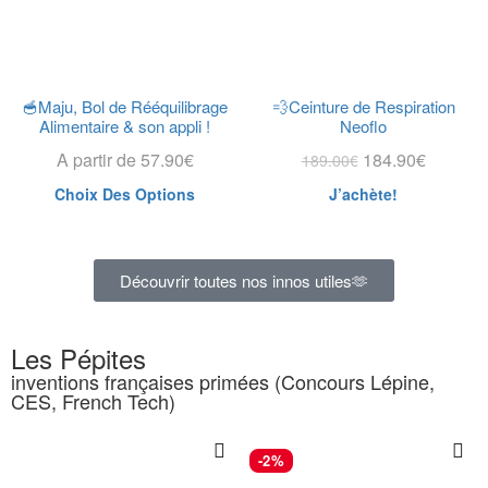
🥣Maju, Bol de Rééquilibrage
💨Ceinture de Respiration
Alimentaire & son appli !
Neoflo
A partir de
57.90
€
184.90
€
189.00
€
Choix Des Options
J’achète!
Découvrir toutes nos innos utiles🫶
Les Pépites
inventions françaises primées (Concours Lépine,
CES, French Tech)
-2%