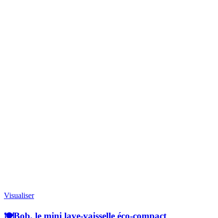
Visualiser
🍽️Bob, le mini lave-vaisselle éco-compact