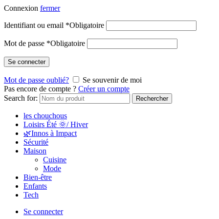
Connexion
fermer
Identifiant ou email
*
Obligatoire
Mot de passe
*
Obligatoire
Se connecter
Mot de passe oublié?
Se souvenir de moi
Pas encore de compte ?
Créer un compte
Search for:
Rechercher
les chouchous
Loisirs Été 🌞/ Hiver
🌿Innos à Impact
Sécurité
Maison
Cuisine
Mode
Bien-être
Enfants
Tech
Se connecter