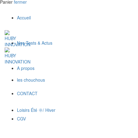
Panier
fermer
Accueil
Nos Tests & Actus
A propos
les chouchous
CONTACT
Loisirs Été 🌞/ Hiver
CGV