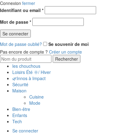
Connexion
fermer
Identifiant ou email
*
Mot de passe
*
Se connecter
Mot de passe oublié?
Se souvenir de moi
Pas encore de compte ?
Créer un compte
Rechercher
les chouchous
Loisirs Été 🌞/ Hiver
🌿Innos à Impact
Sécurité
Maison
Cuisine
Mode
Bien-être
Enfants
Tech
Se connecter