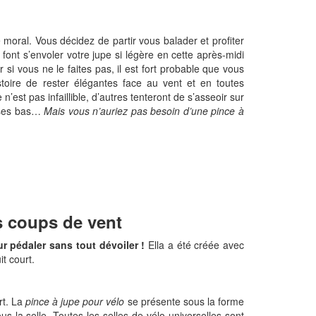
 moral. Vous décidez de partir vous balader et profiter
font s’envoler votre jupe si légère en cette après-midi
 si vous ne le faites pas, il est fort probable que vous
oire de rester élégantes face au vent et en toutes
’est pas infaillible, d’autres tenteront de s’asseoir sur
r ses bas…
Mais vous n’auriez pas besoin d’une pince à
s coups de vent
r pédaler sans tout dévoiler !
Ella a été créée avec
t court.
rt. La
pince à jupe pour vélo
se présente sous la forme
us la selle. Toutes les selles de vélo universelles sont