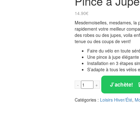
Pince à Jupe
14.90
€
Mesdemoiselles, mesdames, la pin
rapidement votre meilleur compa
des robes ou des jupes, voila enf
tenue ou des coups de vent!
Faire du vélo en toute séré
Une pince à jupe élégante
Installation en 3 étapes si
S’adapte à tous les vélos e
quantité de Pince à Jupe pour Vélo
J’achète!
Catégories :
Loisirs Hiver/Été
,
Mo