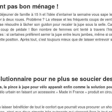
ont pas bon ménage !
 déjeuner de famille à 15 h et l’idée d’entamer la semaine vous sape le
ier à deux roues. Problème ? La vitesse et les fréquents coups de vent 
 se résoudre à lâcher son guidon pour recaler la jupe sous la selle. Car
coup de pédale ! Bon nombre de femmes ont tenté à travers l’hist
s : si certaines préfèrent serrer la jupe entre leurs jambes, même si ce n
tte position. Après tout, c’est toujours mieux que de laisser entrevoi
olutionnaire pour ne plus se soucier de
, la pince à jupe pour vélo apparaît enfin comme la solution pou
lo urbain en faisant un accessoire « Made in France » produit en circui
 laisser bénéficier de tout le confort que pourrait vous procurer un sho
ce, ainsi que deux aimants très puissants qui viennent fixer le tout so