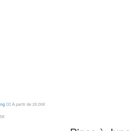
g 🚴‍♂️
A partir de
20.00
€
00
€