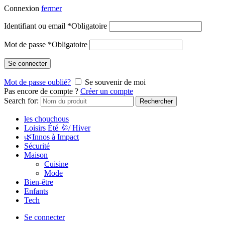
Connexion
fermer
Identifiant ou email
*
Obligatoire
Mot de passe
*
Obligatoire
Se connecter
Mot de passe oublié?
Se souvenir de moi
Pas encore de compte ?
Créer un compte
Search for:
Rechercher
les chouchous
Loisirs Été 🌞/ Hiver
🌿Innos à Impact
Sécurité
Maison
Cuisine
Mode
Bien-être
Enfants
Tech
Se connecter