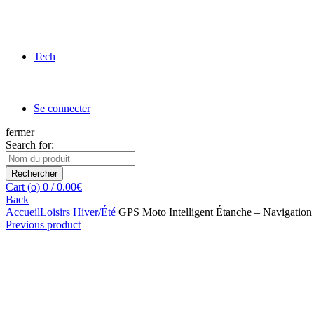
Tech
Se connecter
fermer
Search for:
Rechercher
Cart (
o
)
0
/
0.00
€
Back
Accueil
Loisirs Hiver/Été
GPS Moto Intelligent Étanche – Navigation
Previous product