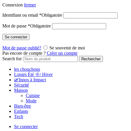
Connexion
fermer
Identifiant ou email
*
Obligatoire
Mot de passe
*
Obligatoire
Se connecter
Mot de passe oublié?
Se souvenir de moi
Pas encore de compte ?
Créer un compte
Search for:
Rechercher
les chouchous
Loisirs Été 🌞/ Hiver
🌿Innos à Impact
Sécurité
Maison
Cuisine
Mode
Bien-être
Enfants
Tech
Se connecter