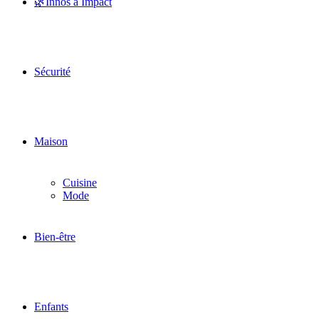
🌿Innos à Impact
Sécurité
Maison
Cuisine
Mode
Bien-être
Enfants