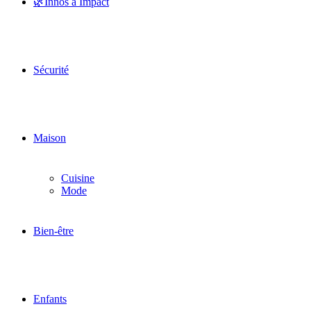
🌿Innos à Impact
Sécurité
Maison
Cuisine
Mode
Bien-être
Enfants