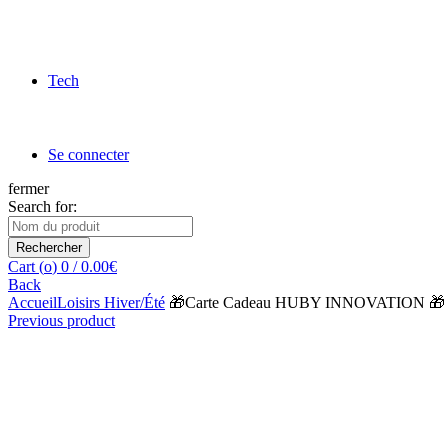
Tech
Se connecter
fermer
Search for:
Rechercher
Cart (
o
)
0
/
0.00
€
Back
Accueil
Loisirs Hiver/Été
🎁Carte Cadeau HUBY INNOVATION 🎁
Previous product