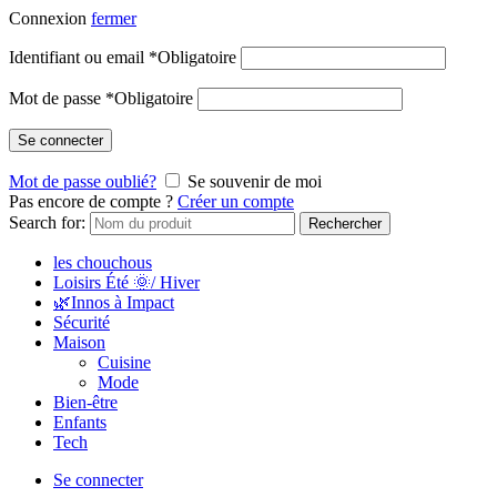
Connexion
fermer
Identifiant ou email
*
Obligatoire
Mot de passe
*
Obligatoire
Se connecter
Mot de passe oublié?
Se souvenir de moi
Pas encore de compte ?
Créer un compte
Search for:
Rechercher
les chouchous
Loisirs Été 🌞/ Hiver
🌿Innos à Impact
Sécurité
Maison
Cuisine
Mode
Bien-être
Enfants
Tech
Se connecter