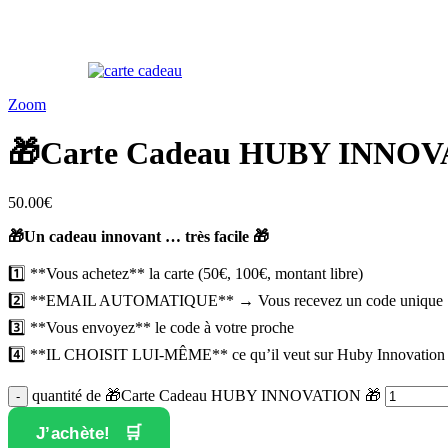
Zoom
🎁Carte Cadeau HUBY INNOV
50.00
€
🎁Un cadeau innovant … très facile 🎁
1️⃣ **Vous achetez** la carte (50€, 100€, montant libre)
2️⃣ **EMAIL AUTOMATIQUE** → Vous recevez un code unique
3️⃣ **Vous envoyez** le code à votre proche
4️⃣ **IL CHOISIT LUI-MÊME** ce qu’il veut sur Huby Innovation 
quantité de 🎁Carte Cadeau HUBY INNOVATION 🎁
J’achète!