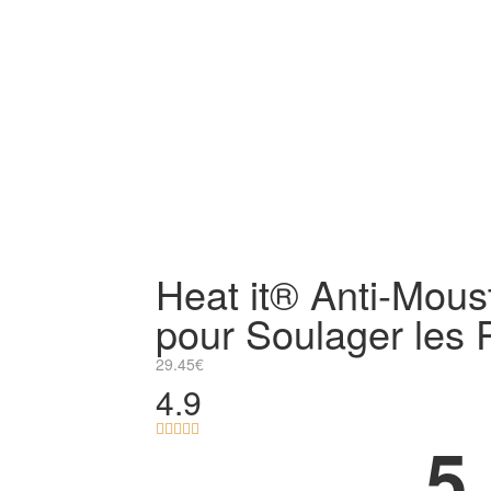
Heat it® Anti-Mous
pour Soulager les 
29.45
€
4.9





5