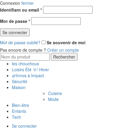
Connexion
fermer
Identifiant ou email
*
Mot de passe
*
Se connecter
Mot de passe oublié?
Se souvenir de moi
Pas encore de compte ?
Créer un compte
Rechercher
les chouchous
Loisirs Été 🌞/ Hiver
🌿Innos à Impact
Sécurité
Maison
Cuisine
Mode
Bien-être
Enfants
Tech
Se connecter