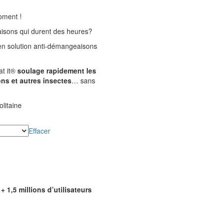
oment !
sons qui durent des heures?
n solution anti-démangeaisons
at it®
soulage rapidement les
ns et autres insectes
… sans
litaine
Effacer
+ 1,5 millions d’utilisateurs