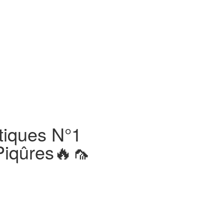
tiques N°1
Piqûres🔥🦟