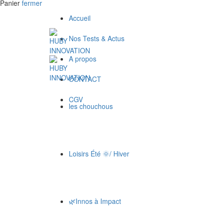
Panier
fermer
Accueil
Nos Tests & Actus
A propos
CONTACT
CGV
les chouchous
Loisirs Été 🌞/ Hiver
🌿Innos à Impact