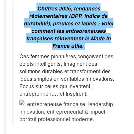
Chiffres 2025, tendances
réglementaires (DPP, indice de
durabilité), preuves et labels : voici
comment les entrepreneuses
françaises réinventent le Made in
France utile.
Ces femmes pionnières conçoivent des
objets intelligents, imaginent des
solutions durables et transforment des
idées simples en véritables innovations.
Focus sur celles qui inventent,
entreprennent… et inspirent.