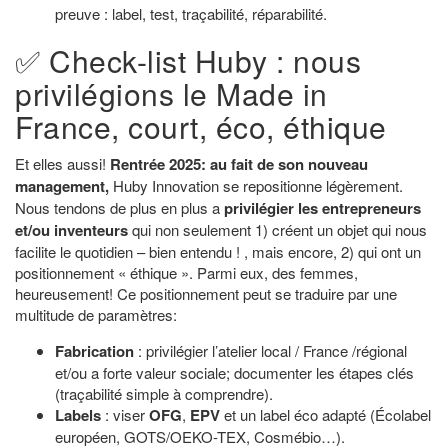
preuve : label, test, traçabilité, réparabilité.
✅ Check-list Huby : nous
privilégions le Made in
France, court, éco, éthique
Et elles aussi!
Rentrée 2025: au fait de son nouveau
management,
Huby Innovation se repositionne légèrement.
Nous tendons de plus en plus a
privilégier les entrepreneurs
et/ou inventeurs
qui non seulement 1) créent un objet qui nous
facilite le quotidien – bien entendu ! , mais encore, 2) qui ont un
positionnement « éthique ». Parmi eux, des femmes,
heureusement! Ce positionnement peut se traduire par une
multitude de paramètres:
Fabrication
: privilégier l’atelier local / France /régional
et/ou a forte valeur sociale; documenter les étapes clés
(traçabilité simple à comprendre).
Labels
: viser
OFG
,
EPV
et un label éco adapté (Écolabel
européen, GOTS/OEKO-TEX, Cosmébio…).