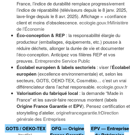
France, l’indice de durabilité remplace progressivement
l’indice de réparabilité (téléviseurs depuis le 8 janv. 2025,
lave-linge depuis le 8 avr. 2025). Affichage = +confiance
client et moins d’obsolescence.
ecologie.gouv.fr
Ministère
de l’Économie
Éco-conception & REP
: la responsabilité élargie du
producteur (emballages, équipements, etc.) pousse à
réduire déchets, allonger la durée de vie et documenter
l’éco-conception. Anticipez vos filières REP et vos
preuves.
Entreprendre Service Public
Écolabel européen & labels sectoriels
: viser l’
Écolabel
européen
(excellence environnementale) et, selon les
secteurs, GOTS, OEKO-TEX, Cosmébio… c’est un vrai
différenciateur dans l’achat responsable.
ecologie.gouv.fr
Valorisation du fabriqué local
: la demande “Made in
France” et les savoir-faire reconnus montent (labels
Origine France Garantie
et
EPV
). Pensez certification et
storytelling d’atelier.
originefrancegarantie.fr
Direction
générale des Entreprises
GOTS / OEKO-TEX
OFG — Origine
EPV — Entreprise
(textile),
France Garantie
du Patrimoine