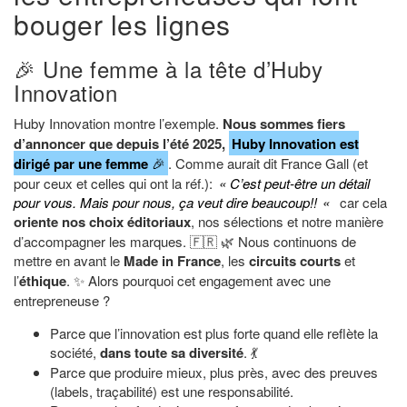
bouger les lignes
🎉 Une femme à la tête d’Huby
Innovation
Huby Innovation montre l’exemple.
Nous sommes fiers
d’annoncer que depuis l’été 2025,
Huby Innovation est
dirigé par une femme
🎉
. Comme aurait dit France Gall (et
pour ceux et celles qui ont la réf.):
« C’est peut-être un détail
pour vous. Mais pour nous, ça veut dire beaucoup!!
«
car cela
oriente nos choix éditoriaux
, nos sélections et notre manière
d’accompagner les marques. 🇫🇷 🌿 Nous continuons de
mettre en avant le
Made in France
, les
circuits courts
et
l’
éthique
. ✨ Alors pourquoi cet engagement avec une
entrepreneuse ?
Parce que l’innovation est plus forte quand elle reflète la
société,
dans toute sa diversité
. 💃
Parce que produire mieux, plus près, avec des preuves
(labels, traçabilité) est une responsabilité.