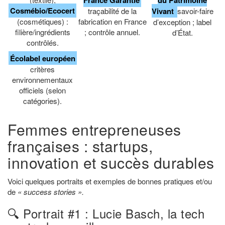
Cosmébio/Ecocert
traçabilité de la
Vivant
savoir-faire
(cosmétiques) :
fabrication en France
d’exception ; label
filière/ingrédients
; contrôle annuel.
d’État.
contrôlés.
Écolabel européen
critères
environnementaux
officiels (selon
catégories).
Femmes entrepreneuses
françaises : startups,
innovation et succès durables
Voici quelques portraits et exemples de bonnes pratiques et/ou
de
« success stories ».
🔍 Portrait #1 : Lucie Basch, la tech