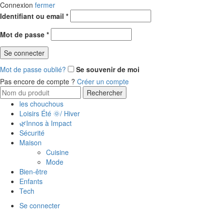
Connexion
fermer
Obligatoire
Identifiant ou email
*
Obligatoire
Mot de passe
*
Se connecter
Mot de passe oublié?
Se souvenir de moi
Pas encore de compte ?
Créer un compte
Search
Rechercher
for:
les chouchous
Loisirs Été 🌞/ Hiver
🌿Innos à Impact
Sécurité
Maison
Cuisine
Mode
Bien-être
Enfants
Tech
Se connecter