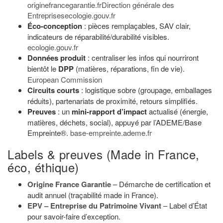
originefrancegarantie.fr
Direction générale des
Entreprises
ecologie.gouv.fr
Éco-conception
: pièces remplaçables, SAV clair,
indicateurs de réparabilité/durabilité visibles.
ecologie.gouv.fr
Données produit
: centraliser les infos qui nourriront
bientôt le
DPP
(matières, réparations, fin de vie).
European Commission
Circuits courts
: logistique sobre (groupage, emballages
réduits), partenariats de proximité, retours simplifiés.
Preuves
: un
mini-rapport d’impact
actualisé (énergie,
matières, déchets, social), appuyé par l’ADEME/Base
Empreinte®.
base-empreinte.ademe.fr
Labels & preuves (Made in France,
éco, éthique)
Origine France Garantie
– Démarche de certification et
audit annuel (traçabilité made in France).
EPV – Entreprise du Patrimoine Vivant
– Label d’État
pour savoir-faire d’exception.