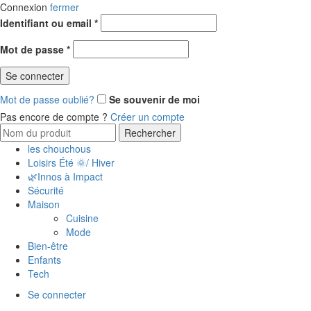
Connexion
fermer
Obligatoire
Identifiant ou email
*
Obligatoire
Mot de passe
*
Se connecter
Mot de passe oublié?
Se souvenir de moi
Pas encore de compte ?
Créer un compte
Search
Rechercher
for:
les chouchous
Loisirs Été 🌞/ Hiver
🌿Innos à Impact
Sécurité
Maison
Cuisine
Mode
Bien-être
Enfants
Tech
Se connecter