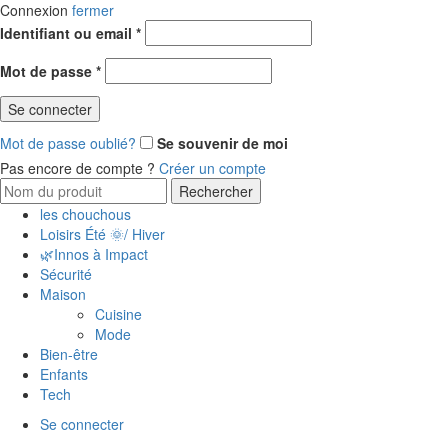
Connexion
fermer
Obligatoire
Identifiant ou email
*
Obligatoire
Mot de passe
*
Se connecter
Mot de passe oublié?
Se souvenir de moi
Pas encore de compte ?
Créer un compte
Search
Rechercher
for:
les chouchous
Loisirs Été 🌞/ Hiver
🌿Innos à Impact
Sécurité
Maison
Cuisine
Mode
Bien-être
Enfants
Tech
Se connecter