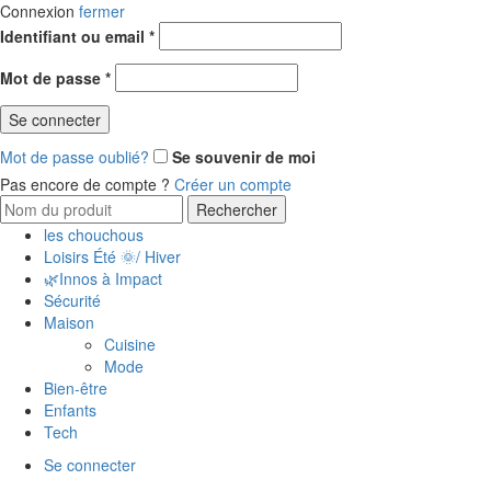
Connexion
fermer
Obligatoire
Identifiant ou email
*
Obligatoire
Mot de passe
*
Se connecter
Mot de passe oublié?
Se souvenir de moi
Pas encore de compte ?
Créer un compte
Search
Rechercher
for:
les chouchous
Loisirs Été 🌞/ Hiver
🌿Innos à Impact
Sécurité
Maison
Cuisine
Mode
Bien-être
Enfants
Tech
Se connecter