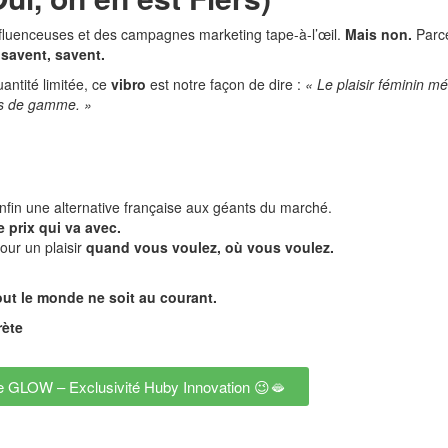
nfluenceuses et des campagnes marketing tape-à-l’œil.
Mais non.
Parc
 savent, savent.
uantité limitée, ce
vibro
est notre façon de dire :
« Le plaisir féminin mé
as de gamme. »
nfin une alternative française aux géants du marché.
 prix qui va avec.
our un plaisir
quand vous voulez, où vous voulez.
out le monde ne soit au courant.
rète
le GLOW – Exclusivité Huby Innovation 😉🫦