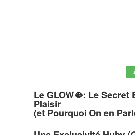
Le GLOW🫦: Le Secret 
Plaisir
(et Pourquoi On en Par
Une Exclusivité Huby (O