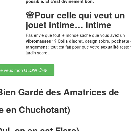
possible. Et c’est divinement bon.
🌸
Pour celle qui veut un
jouet intime… Intime
Pas envie que tout le monde sache que vous avez un
vibromasseur
?
Colis discret
, design sobre,
pochette 
rangement
: tout est fait pour que votre
sexualité
reste 
jardin secret.
Je veux mon GLOW 😉🫦
Bien Gardé des Amatrices de
le en Chuchotant)
ui, on en est Fiers)