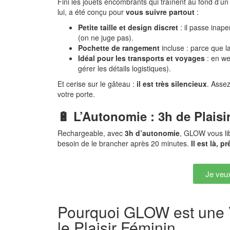
Fini les jouets encombrants qui traînent au fond d’un
lui, a été conçu pour
vous suivre partout
:
Petite taille et design discret
: il passe inap
(on ne juge pas).
Pochette de rangement
incluse : parce que l
Idéal pour les transports et voyages
: en we
gérer les détails logistiques).
Et cerise sur le gâteau :
il est très silencieux
. Assez
votre porte.
🔋 L’Autonomie : 3h de Plaisi
Rechargeable, avec
3h d’autonomie
, GLOW vous lib
besoin de le brancher après 20 minutes.
Il est là, 
Je veu
Pourquoi GLOW est une 
le Plaisir Féminin