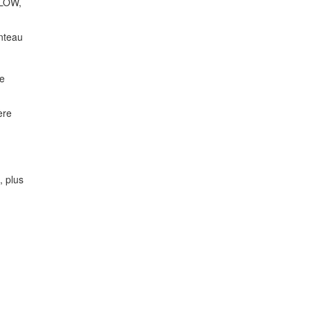
GLOW,
nteau
se
ère
, plus