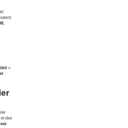
et
avaient
W,
bbit »
et
ier
ter
 et des
’est