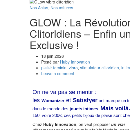
Nos Actus
,
Nos astuces
GLOW : La Révolution
Clitoridiens – Enfin u
Exclusive !
18 juin 2026
Posté par
Huby Innovation
plaisir feminin
,
vibro
,
stimulateur clitoridien
,
intim
Leave a comment
On ne va pas se mentir :
les
et
Satisfyer
Womanizer
ont marqué un t
Mais voil
dans le monde des
jouets intimes
.
150, voire 200€, ces petits bijoux de plaisir sont che
Chez
Huby Innovation
, on veut proposer
un vrai