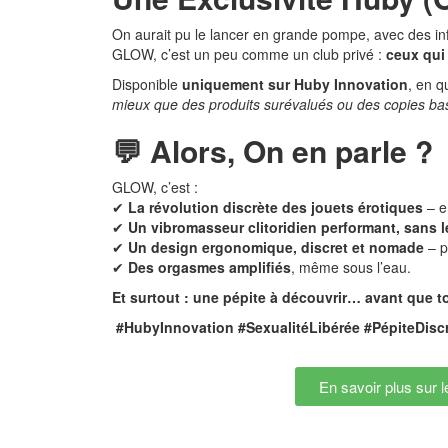
On aurait pu le lancer en grande pompe, avec des i
GLOW, c’est un peu comme un club privé :
ceux qui
Disponible
uniquement sur Huby Innovation
, en q
mieux que des produits surévalués ou des copies b
💬 Alors, On en parle ?
GLOW, c’est :
✔
La révolution discrète des jouets érotiques
– e
✔
Un vibromasseur clitoridien performant, sans le
✔
Un design ergonomique, discret et nomade
– p
✔
Des orgasmes amplifiés
, même sous l’eau.
Et surtout : une pépite à découvrir… avant que t
#HubyInnovation #SexualitéLibérée #PépiteDisc
En savoir plus sur 