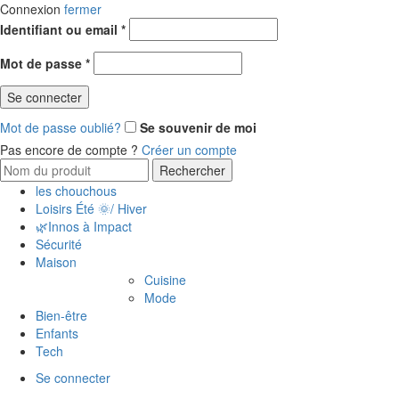
Connexion
fermer
Identifiant ou email
*
Mot de passe
*
Se connecter
Mot de passe oublié?
Se souvenir de moi
Pas encore de compte ?
Créer un compte
Rechercher
les chouchous
Loisirs Été 🌞/ Hiver
🌿Innos à Impact
Sécurité
Maison
Cuisine
Mode
Bien-être
Enfants
Tech
Se connecter