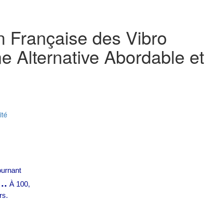
 Française des Vibro
ne Alternative Abordable et
ité
ournant
à…
À 100,
rs.