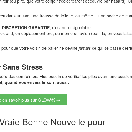
 tiroir (ou pire, que votre conjoint/coloc/parent découvre par hasard). 
erçu dans un sac, une trousse de toilette, ou même… une poche de ma
a
DISCRÉTION GARANTIE
, c’est non-négociable.
ek-end, en déplacement pro, ou même en avion (bon, là, on vous lais
 pour que votre voisin de palier ne devine
jamais
ce qui se passe derri
r Sans Stress
ère des contraintes. Plus besoin de vérifier les piles avant une session
prêt, quand vos envies le sont aussi.
x en savoir plus sur GLOW😉🫦
Vraie Bonne Nouvelle pour