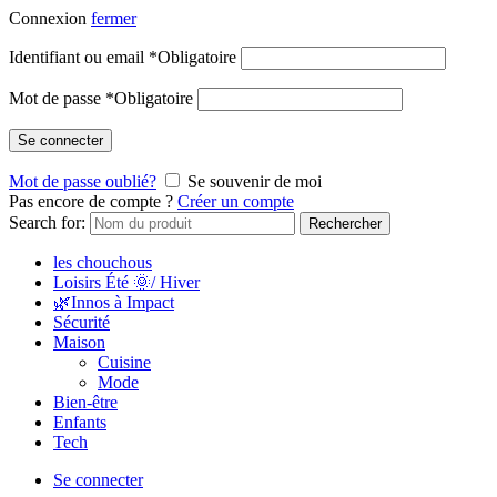
Connexion
fermer
Identifiant ou email
*
Obligatoire
Mot de passe
*
Obligatoire
Se connecter
Mot de passe oublié?
Se souvenir de moi
Pas encore de compte ?
Créer un compte
Search for:
Rechercher
les chouchous
Loisirs Été 🌞/ Hiver
🌿Innos à Impact
Sécurité
Maison
Cuisine
Mode
Bien-être
Enfants
Tech
Se connecter