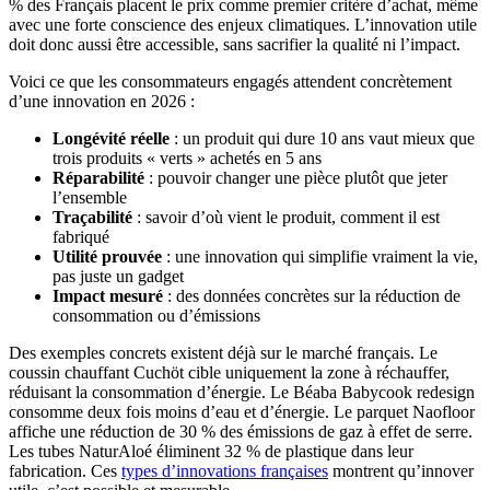
% des Français placent le prix comme premier critère d’achat, même
avec une forte conscience des enjeux climatiques. L’innovation utile
doit donc aussi être accessible, sans sacrifier la qualité ni l’impact.
Voici ce que les consommateurs engagés attendent concrètement
d’une innovation en 2026 :
Longévité réelle
: un produit qui dure 10 ans vaut mieux que
trois produits « verts » achetés en 5 ans
Réparabilité
: pouvoir changer une pièce plutôt que jeter
l’ensemble
Traçabilité
: savoir d’où vient le produit, comment il est
fabriqué
Utilité prouvée
: une innovation qui simplifie vraiment la vie,
pas juste un gadget
Impact mesuré
: des données concrètes sur la réduction de
consommation ou d’émissions
Des exemples concrets existent déjà sur le marché français. Le
coussin chauffant Cuchöt cible uniquement la zone à réchauffer,
réduisant la consommation d’énergie. Le Béaba Babycook redesign
consomme deux fois moins d’eau et d’énergie. Le parquet Naofloor
affiche une réduction de 30 % des émissions de gaz à effet de serre.
Les tubes NaturAloé éliminent 32 % de plastique dans leur
fabrication. Ces
types d’innovations françaises
montrent qu’innover