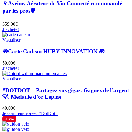
🍷Aveine, Aérateur de Vin Connecté recommandé
par les pros🛡️
359.00
€
J’achète!
Visualiser
🎁Carte Cadeau HUBY INNOVATION 🎁
50.00
€
J’achète!
Visualiser
#DOTDOT – Partagez vos gigas. Gagnez de l’argent
💡. Médaille d’or Lépine.
40.00
€
Je commande avec #DotDot !
-13%