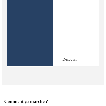
application dédiée
et vous permettra
de gérer vos
accès en toute
sécurité et le plus
simplement du
monde. Grâce à
celle-ci, vous
pourrez avoir un
suivi des accès à
votre domicile et
être au courant de
tout.
Découvrir
Comment ça marche ?