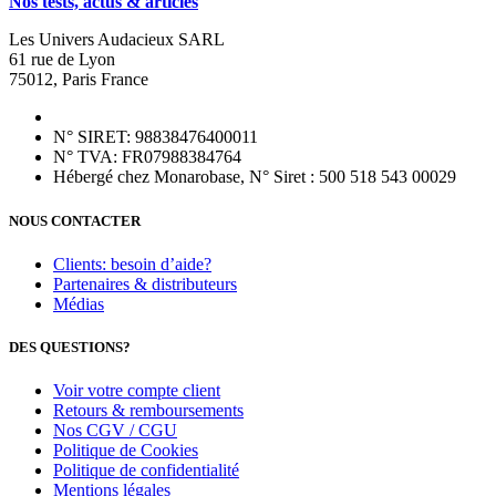
Nos tests, actus & articles
Les Univers Audacieux SARL
61 rue de Lyon
75012, Paris France
N° SIRET: 98838476400011
N° TVA: FR07988384764
Hébergé chez Monarobase, N° Siret : 500 518 543 00029
NOUS CONTACTER
Clients: besoin d’aide?
Partenaires & distributeurs
Médias
DES QUESTIONS?
Voir votre compte client
Retours & remboursements
Nos CGV / CGU
Politique de Cookies
Politique de confidentialité
Mentions légales