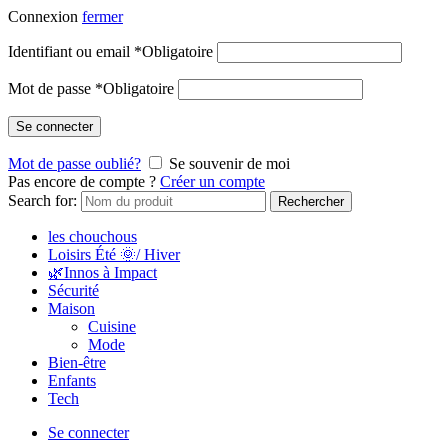
Connexion
fermer
Identifiant ou email
*
Obligatoire
Mot de passe
*
Obligatoire
Se connecter
Mot de passe oublié?
Se souvenir de moi
Pas encore de compte ?
Créer un compte
Search for:
Rechercher
les chouchous
Loisirs Été 🌞/ Hiver
🌿Innos à Impact
Sécurité
Maison
Cuisine
Mode
Bien-être
Enfants
Tech
Se connecter