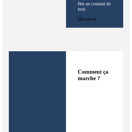
être au courant de
tout.
Découvrir
Comment ça
marche ?
Tout comme la
boîte à clés
intelligente que
nous vous avons
présenté la
semaine dernière,
elle fonctionne
avec une