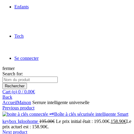
Enfants
Tech
Se connecter
fermer
Search for:
Rechercher
Cart (
o
)
0
/
0.00
€
Back
Accueil
Maison
Serrure intelligente universelle
Previous product
🗝️Boîte à clés sécurisée intelligente Smart
keybox Igloohome
195.00
€
Le prix initial était : 195.00€.
158.90
€
Le
prix actuel est : 158.90€.
Next product