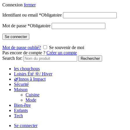
Connexion
fermer
Identifiant ou email
*
Obligatoire
Mot de passe
*
Obligatoire
Se connecter
Mot de passe oublié?
Se souvenir de moi
Pas encore de compte ?
Créer un compte
Search for:
Rechercher
les chouchous
Loisirs Été 🌞/ Hiver
🌿Innos à Impact
Sécurité
Maison
Cuisine
Mode
Bien-être
Enfants
Tech
Se connecter