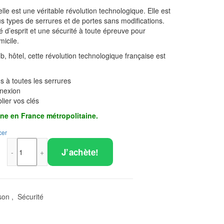
elle est une véritable révolution technologique. Elle est
us types de serrures et de portes sans modifications.
té d’esprit et une sécurité à toute épreuve pour
micile.
nb, hôtel, cette révolution technologique française est
s à toutes les serrures
nnexion
lier vos clés
ne en France métropolitaine.
cer
quantité de Serrure intelligente universelle
J’achète!
son
,
Sécurité