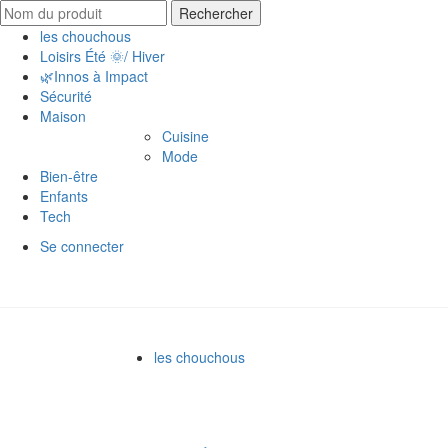
Search
Rechercher
for:
les chouchous
Loisirs Été 🌞/ Hiver
🌿Innos à Impact
Sécurité
Maison
Cuisine
Mode
Bien-être
Enfants
Tech
Se connecter
les chouchous