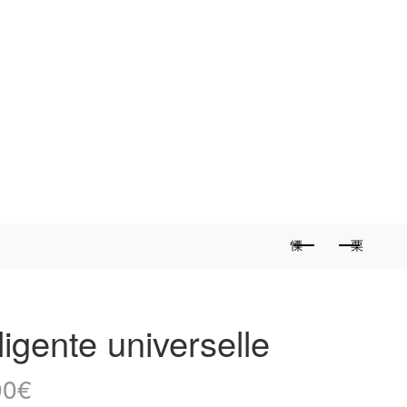
ligente universelle
00
€