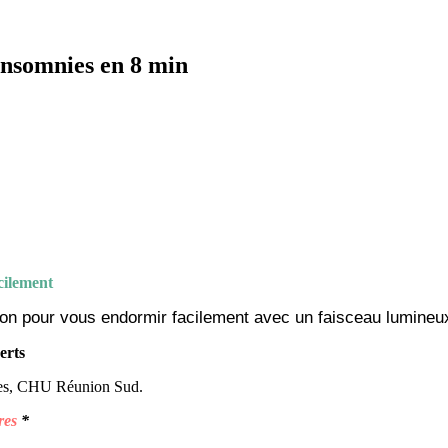
insomnies en 8 min
cilement
ion pour vous endormir facilement avec un f
aisceau lumineux
erts
es, CHU Réunion Sud.
ires
*