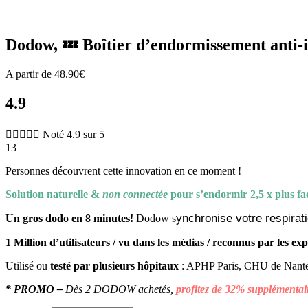
Zoom
Dodow, 💤 Boîtier d’endormissement anti-
A partir de
48.90
€
4.9





Noté 4.9 sur 5
13
Personnes découvrent cette innovation en ce moment !
Solution naturelle &
non connectée
pour s’endormir 2,5 x plus fa
ynchronise votre respirat
Un gros dodo en 8 minutes!
Dodow s
1 Million d’utilisateurs / vu dans les médias / reconnus par les exp
Utilisé ou
testé par plusieurs hôpitaux
: APHP Paris, CHU de Nant
* PROMO –
Dès 2 DODOW achetés,
profitez de 32% supplémenta