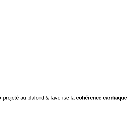
 projeté au plafond & fav
orise la
cohérence cardiaque