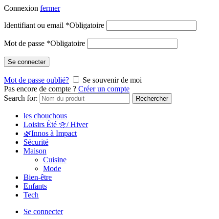
Connexion
fermer
Identifiant ou email
*
Obligatoire
Mot de passe
*
Obligatoire
Se connecter
Mot de passe oublié?
Se souvenir de moi
Pas encore de compte ?
Créer un compte
Search for:
Rechercher
les chouchous
Loisirs Été 🌞/ Hiver
🌿Innos à Impact
Sécurité
Maison
Cuisine
Mode
Bien-être
Enfants
Tech
Se connecter