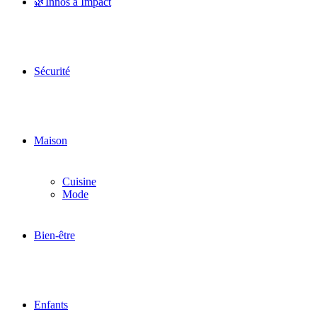
🌿Innos à Impact
Sécurité
Maison
Cuisine
Mode
Bien-être
Enfants