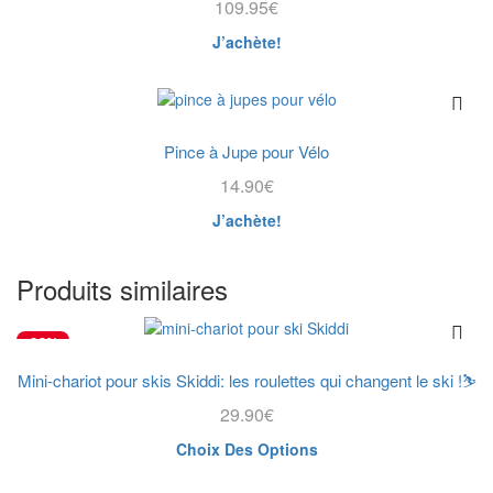
109.95
€
J’achète!
Pince à Jupe pour Vélo
14.90
€
J’achète!
Produits similaires
-23%
Mini-chariot pour skis Skiddi: les roulettes qui changent le ski !⛷️
SÉLECTION
29.90
€
Ce
Choix Des Options
produit
a