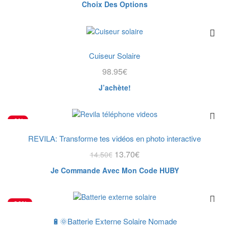
Ce
Choix Des Options
choisies
produit
sur
a
la
plusieurs
page
variations.
du
Les
Cuiseur Solaire
produit
options
98.95
€
peuvent
être
J’achète!
choisies
sur
la
-6%
page
du
REVILA: Transforme tes vidéos en photo interactive
NOUVEAU
produit
Le
Le
13.70
€
14.50
€
prix
prix
Je Commande Avec Mon Code HUBY
initial
actuel
était :
est :
14.50€.
13.70€.
-30%
🔋🌞Batterie Externe Solaire Nomade