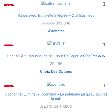
plusieurs
-3%
variations.
Les
Valise avec Trottinette Intégrée – Olaf Business
options
Le
Le
339.00
€
349.00
€
peuvent
prix
prix
être
J’achète!
initial
actuel
choisies
était :
est :
sur
349.00€.
339.00€.
la
-2%
page
du
Heat it® Anti-Moustiques N°1 pour Soulager les Piqûres🔥🦟
produit
29.45
€
Ce
Choix Des Options
produit
a
plusieurs
-4%
variations.
Cochonnet Lumineux Cocholed – La pétanque jusqu’au bout de
Les
la nuit
options
A partir de
14.60
€
peuvent
être