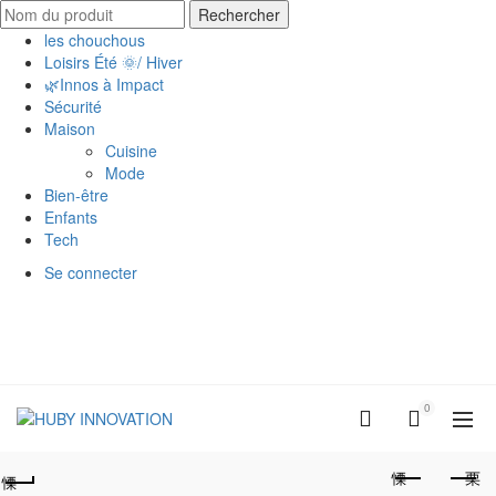
Search
Rechercher
for:
les chouchous
Loisirs Été 🌞/ Hiver
🌿Innos à Impact
Sécurité
Maison
Cuisine
Mode
Bien-être
Enfants
Tech
Se connecter
0