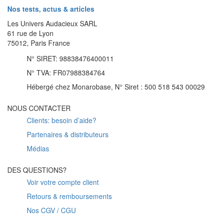
page
Nos tests, actus & articles
du
produit
Les Univers Audacieux SARL
61 rue de Lyon
75012, Paris France
N° SIRET: 98838476400011
N° TVA: FR07988384764
Hébergé chez Monarobase, N° Siret : 500 518 543 00029
NOUS CONTACTER
Clients: besoin d’aide?
Partenaires & distributeurs
Médias
DES QUESTIONS?
Voir votre compte client
Retours & remboursements
Nos CGV / CGU