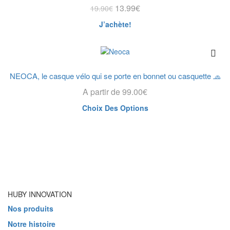
Le
Le
13.99
€
19.90
€
prix
prix
J’achète!
initial
actuel
était :
est :
19.90€.
13.99€.
NEOCA, le casque vélo qui se porte en bonnet ou casquette 🧢
A partir de
99.00
€
Ce
Choix Des Options
produit
a
plusieurs
variations.
Les
options
peuvent
être
HUBY INNOVATION
choisies
Nos produits
sur
la
Notre histoire