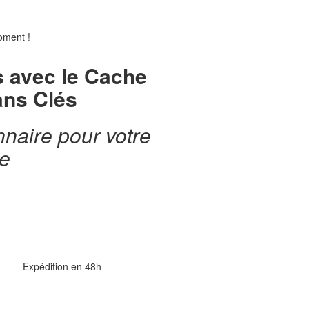
oment !
s avec le Cache
ans Clés
nnaire pour votre
le
Expédition en 48h