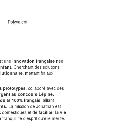
Polyvalent
est une
innovation française
née
enfant
. Cherchant des solutions
lutionnaire
, mettant fin aux
s prototypes
, collaboré avec des
argent au concours Lépine.
duits 100% français
, alliant
nts
. La mission de Jonathan est
ts domestiques et de
faciliter la vie
a tranquillité d’esprit qu’elle mérite.