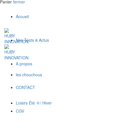
Panier
fermer
Accueil
Nos Tests & Actus
A propos
les chouchous
CONTACT
Loisirs Été 🌞/ Hiver
CGV