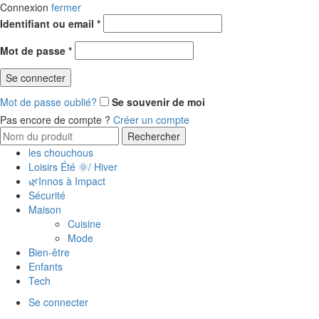
Connexion
fermer
Identifiant ou email
*
Mot de passe
*
Se connecter
Mot de passe oublié?
Se souvenir de moi
Pas encore de compte ?
Créer un compte
Rechercher
les chouchous
Loisirs Été 🌞/ Hiver
🌿Innos à Impact
Sécurité
Maison
Cuisine
Mode
Bien-être
Enfants
Tech
Se connecter