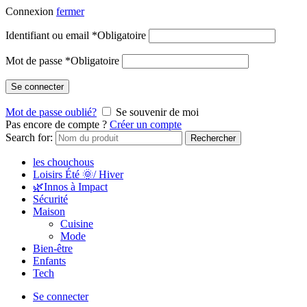
Connexion
fermer
Identifiant ou email
*
Obligatoire
Mot de passe
*
Obligatoire
Se connecter
Mot de passe oublié?
Se souvenir de moi
Pas encore de compte ?
Créer un compte
Search for:
Rechercher
les chouchous
Loisirs Été 🌞/ Hiver
🌿Innos à Impact
Sécurité
Maison
Cuisine
Mode
Bien-être
Enfants
Tech
Se connecter