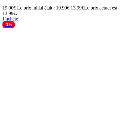
19.90
€
Le prix initial était : 19.90€.
13.99
€
Le prix actuel est :
13.99€.
J’achète!
-3%