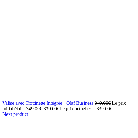
Valise avec Trottinette Intégrée - Olaf Business
349.00
€
Le prix
initial était : 349.00€.
339.00
€
Le prix actuel est : 339.00€.
Next product