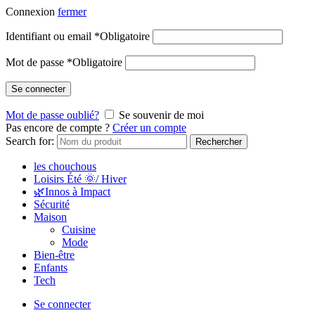
Connexion
fermer
Identifiant ou email
*
Obligatoire
Mot de passe
*
Obligatoire
Se connecter
Mot de passe oublié?
Se souvenir de moi
Pas encore de compte ?
Créer un compte
Search for:
Rechercher
les chouchous
Loisirs Été 🌞/ Hiver
🌿Innos à Impact
Sécurité
Maison
Cuisine
Mode
Bien-être
Enfants
Tech
Se connecter