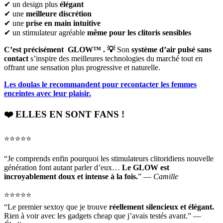
✔ un design plus
élégant
✔ une
meilleure discrétion
✔ une
prise en main intuitive
✔ un stimulateur agréable
même pour les clitoris sensibles
C’est précisément GLOW™ .
💡
Son
système d’air pulsé sans
contact
s’inspire des meilleures technologies du marché tout en
offrant une sensation plus progressive et naturelle.
Les doulas le recommandent pour recontacter les femmes
enceintes avec leur plaisir.
❤️ ELLES EN SONT FANS !
⭐️⭐️⭐️⭐️⭐️
“Je comprends enfin pourquoi les stimulateurs clitoridiens nouvelle
génération font autant parler d’eux…
Le GLOW est
incroyablement doux et intense à la fois.
” —
Camille
⭐️⭐️⭐️⭐️⭐️
“Le premier sextoy que je trouve
réellement silencieux et élégant.
Rien à voir avec les gadgets cheap que j’avais testés avant.” —