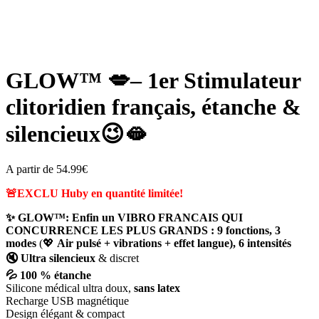
Zoom
GLOW™ 💋– 1er Stimulateur
clitoridien français, étanche &
silencieux😉🫦
A partir de
54.99
€
🚨EXCLU Huby en quantité limitée!
✨ GLOW™: Enfin un VIBRO FRANCAIS QUI
CONCURRENCE LES PLUS GRANDS : 9 fonctions, 3
modes
(💖
Air pulsé + vibrations + effet langue), 6 intensités
🔇 Ultra silencieux
& discret
💦 100 % étanche
Silicone médical ultra doux,
sans latex
Recharge USB magnétique
Design élégant & compact