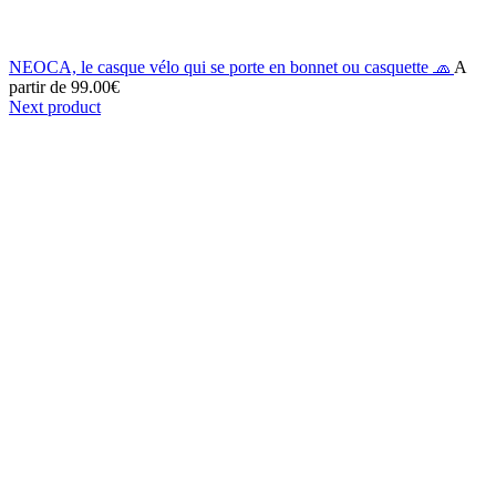
NEOCA, le casque vélo qui se porte en bonnet ou casquette 🧢
A
partir de
99.00
€
Next product