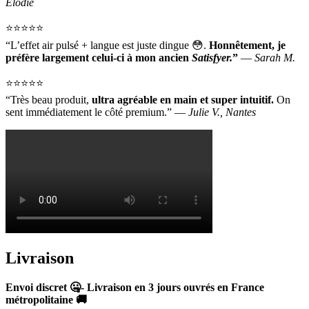
Élodie
⭐️⭐️⭐️⭐️⭐️
“L’effet air pulsé + langue est juste dingue 😳.
Honnêtement, je
préfère largement celui-ci à mon ancien
Satisfyer.
”
—
Sarah M.
⭐️⭐️⭐️⭐️⭐️
“Très beau produit,
ultra agréable en main et super intuitif.
On
sent immédiatement le côté premium.” —
Julie V., Nantes
Livraison
Envoi discret 🤐- Livraison en 3 jours ouvrés
en France
métropolitaine
🚚