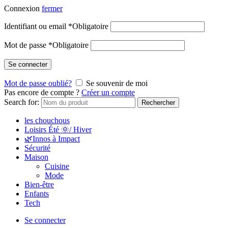
Connexion
fermer
Identifiant ou email
*
Obligatoire
Mot de passe
*
Obligatoire
Se connecter
Mot de passe oublié?
Se souvenir de moi
Pas encore de compte ?
Créer un compte
Search for:
Rechercher
les chouchous
Loisirs Été 🌞/ Hiver
🌿Innos à Impact
Sécurité
Maison
Cuisine
Mode
Bien-être
Enfants
Tech
Se connecter