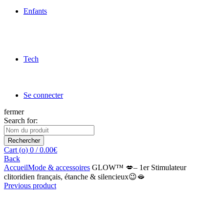
Enfants
Tech
Se connecter
fermer
Search for:
Rechercher
Cart (
o
)
0
/
0.00
€
Back
Accueil
Mode & accessoires
GLOW™ 💋– 1er Stimulateur
clitoridien français, étanche & silencieux😉🫦
Previous product