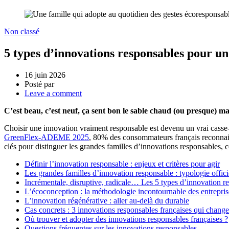
Non classé
5 types d’innovations responsables pour un
16 juin 2026
Posté par
Leave a comment
C’est beau, c’est neuf, ça sent bon le sable chaud (ou presque) m
Choisir une innovation vraiment responsable est devenu un vrai casse-
GreenFlex-ADEME 2025
, 80% des consommateurs français reconnais
clés pour distinguer les grandes familles d’innovations responsables, 
Définir l’innovation responsable : enjeux et critères pour agir
Les grandes familles d’innovation responsable : typologie offici
Incrémentale, disruptive, radicale… Les 5 types d’innovation r
L’écoconception : la méthodologie incontournable des entrepris
L’innovation régénérative : aller au-delà du durable
Cas concrets : 3 innovations responsables françaises qui chang
Où trouver et adopter des innovations responsables françaises ?
Questions fréquentes sur les innovations responsables