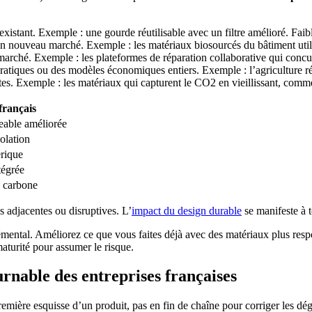
xistant. Exemple : une gourde réutilisable avec un filtre amélioré. Faibl
 un nouveau marché. Exemple : les matériaux biosourcés du bâtiment util
 marché. Exemple : les plateformes de réparation collaborative qui concu
atiques ou des modèles économiques entiers. Exemple : l’agriculture rég
tes. Exemple : les matériaux qui capturent le CO2 en vieillissant, comme
français
eable améliorée
olation
rique
tégrée
n carbone
s adjacentes ou disruptives. L’
impact du design durable
se manifeste à 
ntal. Améliorez ce que vous faites déjà avec des matériaux plus respo
aturité pour assumer le risque.
rnable des entreprises françaises
remière esquisse d’un produit, pas en fin de chaîne pour corriger les d