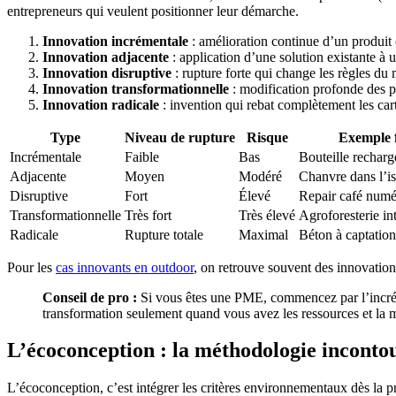
entrepreneurs qui veulent positionner leur démarche.
Innovation incrémentale
: amélioration continue d’un produit e
Innovation adjacente
: application d’une solution existante à
Innovation disruptive
: rupture forte qui change les règles du
Innovation transformationnelle
: modification profonde des pr
Innovation radicale
: invention qui rebat complètement les car
Type
Niveau de rupture
Risque
Exemple 
Incrémentale
Faible
Bas
Bouteille recharg
Adjacente
Moyen
Modéré
Chanvre dans l’is
Disruptive
Fort
Élevé
Repair café numé
Transformationnelle
Très fort
Très élevé
Agroforesterie in
Radicale
Rupture totale
Maximal
Béton à captatio
Pour les
cas innovants en outdoor
, on retrouve souvent des innovation
Conseil de pro :
Si vous êtes une PME, commencez par l’incréme
transformation seulement quand vous avez les ressources et la m
L’écoconception : la méthodologie incontou
L’écoconception, c’est intégrer les critères environnementaux dès la p