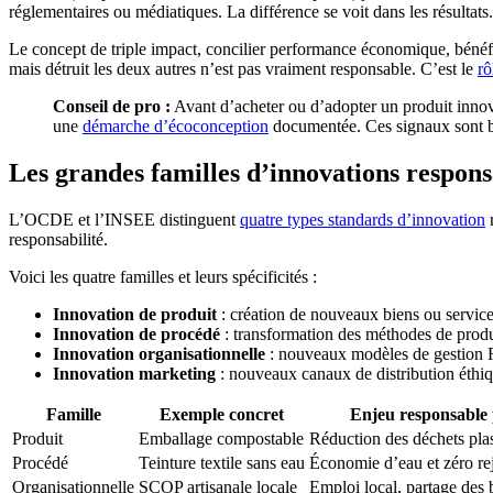
réglementaires ou médiatiques. La différence se voit dans les résultat
Le concept de triple impact, concilier performance économique, bénéfi
mais détruit les deux autres n’est pas vraiment responsable. C’est le
rô
Conseil de pro :
Avant d’acheter ou d’adopter un produit innov
une
démarche d’écoconception
documentée. Ces signaux sont bi
Les grandes familles d’innovations responsab
L’OCDE et l’INSEE distinguent
quatre types standards d’innovation
r
responsabilité.
Voici les quatre familles et leurs spécificités :
Innovation de produit
: création de nouveaux biens ou service
Innovation de procédé
: transformation des méthodes de prod
Innovation organisationnelle
: nouveaux modèles de gestion R
Innovation marketing
: nouveaux canaux de distribution éthiq
Famille
Exemple concret
Enjeu responsable 
Produit
Emballage compostable
Réduction des déchets pla
Procédé
Teinture textile sans eau
Économie d’eau et zéro re
Organisationnelle
SCOP artisanale locale
Emploi local, partage des 