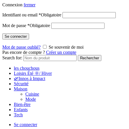
Connexion
fermer
Identifiant ou email
*
Obligatoire
Mot de passe
*
Obligatoire
Se connecter
Mot de passe oublié?
Se souvenir de moi
Pas encore de compte ?
Créer un compte
Search for:
Rechercher
les chouchous
Loisirs Été 🌞/ Hiver
🌿Innos à Impact
Sécurité
Maison
Cuisine
Mode
Bien-être
Enfants
Tech
Se connecter