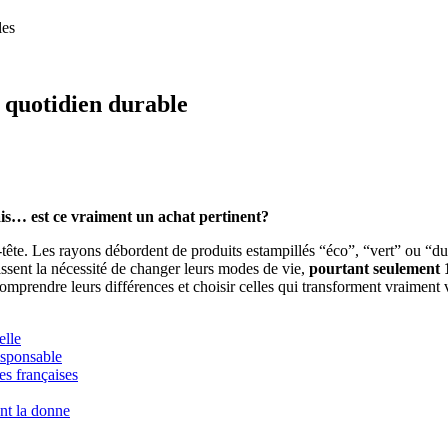
 quotidien durable
ais… est ce vraiment un achat pertinent?
tête. Les rayons débordent de produits estampillés “éco”, “vert” ou “du
sent la nécessité de changer leurs modes de vie,
pourtant seulement 1
comprendre leurs différences et choisir celles qui transforment vraimen
elle
esponsable
es françaises
ent la donne