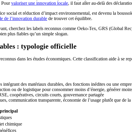
s. Pour
valoriser une innovation locale
, il faut aller au-delà des déclarati
ce social et réduction d’impact environnemental, est devenu la boussol
le de l’innovation durable
de trouver cet équilibre.
ant, cherchez les labels reconnus comme Oeko-Tex, GRS (Global Recycle
en plus fiables qu’un simple slogan.
les : typologie officielle
econnus dans les études économiques. Cette classification aide à se repé
s intégrant des matériaux durables, des fonctions inédites ou une emprei
uction ou de logistique pour consommer moins d’énergie, générer moin
SE, coopératives, circuits courts, gouvernance partagée
ues, communication transparente, économie de l’usage plutôt que de la
principal
stiques
jet chimique
bénéfices