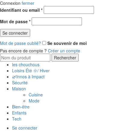
Connexion
fermer
Obligatoire
Identifiant ou email
*
Obligatoire
Mot de passe
*
Se connecter
Mot de passe oublié?
Se souvenir de moi
Pas encore de compte ?
Créer un compte
Search
Rechercher
for:
les chouchous
Loisirs Été 🌞/ Hiver
🌿Innos à Impact
Sécurité
Maison
Cuisine
Mode
Bien-être
Enfants
Tech
Se connecter