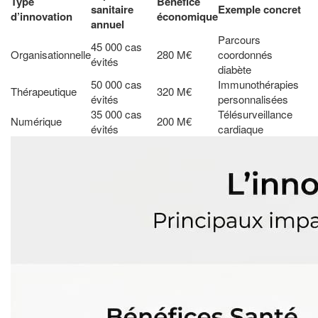
Type
Bénéfice
sanitaire
Exemple concret
d’innovation
économique
annuel
Parcours
45 000 cas
Organisationnelle
280 M€
coordonnés
évités
diabète
50 000 cas
Immunothérapies
Thérapeutique
320 M€
évités
personnalisées
35 000 cas
Télésurveillance
Numérique
200 M€
évités
cardiaque