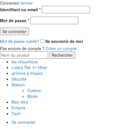
Connexion
fermer
Identifiant ou email
*
Obligatoire
Mot de passe
*
Obligatoire
Se connecter
Mot de passe oublié?
Se souvenir de moi
Pas encore de compte ?
Créer un compte
Search for:
Rechercher
les chouchous
Loisirs Été 🌞/ Hiver
🌿Innos à Impact
Sécurité
Maison
Cuisine
Mode
Bien-être
Enfants
Tech
Se connecter