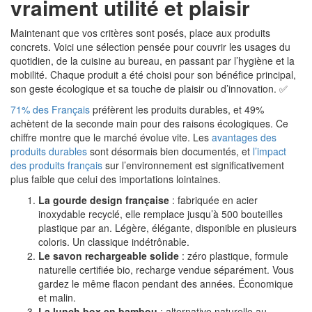
vraiment utilité et plaisir
Maintenant que vos critères sont posés, place aux produits
concrets. Voici une sélection pensée pour couvrir les usages du
quotidien, de la cuisine au bureau, en passant par l’hygiène et la
mobilité. Chaque produit a été choisi pour son bénéfice principal,
son geste écologique et sa touche de plaisir ou d’innovation. ✅
71% des Français
préfèrent les produits durables, et 49%
achètent de la seconde main pour des raisons écologiques. Ce
chiffre montre que le marché évolue vite. Les
avantages des
produits durables
sont désormais bien documentés, et
l’impact
des produits français
sur l’environnement est significativement
plus faible que celui des importations lointaines.
La gourde design française
: fabriquée en acier
inoxydable recyclé, elle remplace jusqu’à 500 bouteilles
plastique par an. Légère, élégante, disponible en plusieurs
coloris. Un classique indétrônable.
Le savon rechargeable solide
: zéro plastique, formule
naturelle certifiée bio, recharge vendue séparément. Vous
gardez le même flacon pendant des années. Économique
et malin.
La lunch box en bambou
: alternative naturelle au