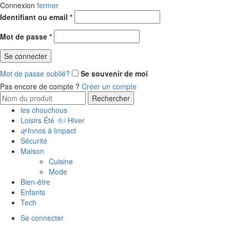
Connexion
fermer
Obligatoire
Identifiant ou email
*
Obligatoire
Mot de passe
*
Se connecter
Mot de passe oublié?
Se souvenir de moi
Pas encore de compte ?
Créer un compte
Search
Rechercher
for:
les chouchous
Loisirs Été 🌞/ Hiver
🌿Innos à Impact
Sécurité
Maison
Cuisine
Mode
Bien-être
Enfants
Tech
Se connecter