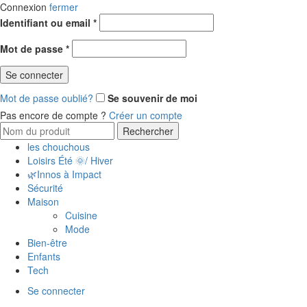
Connexion
fermer
Identifiant ou email
*
Mot de passe
*
Se connecter
Mot de passe oublié?
Se souvenir de moi
Pas encore de compte ?
Créer un compte
Rechercher
les chouchous
Loisirs Été 🌞/ Hiver
🌿Innos à Impact
Sécurité
Maison
Cuisine
Mode
Bien-être
Enfants
Tech
Se connecter