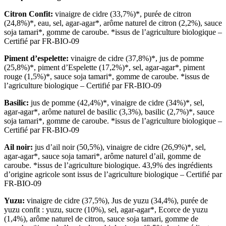
Citron Confit:
vinaigre de cidre (33,7%)*, purée de citron
(24,8%)*, eau, sel, agar-agar*, arôme naturel de citron (2,2%), sauce
soja tamari*, gomme de caroube. *issus de l’agriculture biologique –
Certifié par FR-BIO-09
Piment d’espelette:
vinaigre de cidre (37,8%)*, jus de pomme
(25,8%)*, piment d’Espelette (17,2%)*, sel, agar-agar*, piment
rouge (1,5%)*, sauce soja tamari*, gomme de caroube. *issus de
l’agriculture biologique – Certifié par FR-BIO-09
Basilic:
jus de pomme (42,4%)*, vinaigre de cidre (34%)*, sel,
agar-agar*, arôme naturel de basilic (3,3%), basilic (2,7%)*, sauce
soja tamari*, gomme de caroube. *issus de l’agriculture biologique –
Certifié par FR-BIO-09
Ail noir:
jus d’ail noir (50,5%), vinaigre de cidre (26,9%)*, sel,
agar-agar*, sauce soja tamari*, arôme naturel d’ail, gomme de
caroube. *issus de l’agriculture biologique. 43,9% des ingrédients
d’origine agricole sont issus de l’agriculture biologique – Certifié par
FR-BIO-09
Yuzu:
vinaigre de cidre (37,5%), Jus de yuzu (34,4%), purée de
yuzu confit : yuzu, sucre (10%), sel, agar-agar*, Ecorce de yuzu
(1,4%), arôme naturel de citron, sauce soja tamari, gomme de