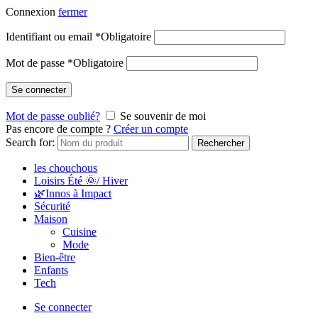
Connexion
fermer
Identifiant ou email
*
Obligatoire
Mot de passe
*
Obligatoire
Se connecter
Mot de passe oublié?
Se souvenir de moi
Pas encore de compte ?
Créer un compte
Search for:
Rechercher
les chouchous
Loisirs Été 🌞/ Hiver
🌿Innos à Impact
Sécurité
Maison
Cuisine
Mode
Bien-être
Enfants
Tech
Se connecter