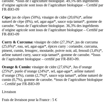
caroube. *issus de l’agriculture biologique. 49,5% des ingrédients
d’origine agricole sont issus de l’agriculture biologique – Certifié par
FR-BIO-09
Cèpe:
jus de cèpes (50%), vinaigre de cidre (20,6%)*, arôme
naturel de cèpe (8%), sel, agar-agar*, sauce soja tamari*, gomme de
caroube. *issus de l’agriculture biologique. 36,3% des ingrédients
d’origine agricole sont issus de l’agriculture biologique – Certifié par
FR-BIO-09
Curry & Curcuma:
vinaigre de cidre (27,3%)*, jus de curcuma
(25,6%)*, eau, sel, agar-agar*, épices curry : coriandre, curcuma,
piment, cumin, fenugrec, moutarde, poivre noir, ail, fenouil (3,4%)*,
arôme naturel curry, sauce soja tamari*, gomme de caroube. *Issus
de l’agriculture biologique – certifié par FR-BIO-09.
Orange & Cumin:
vinaigre de cidre (27,6%)*, Jus d’orange
(25%)*, purée d’orange (24%)*, sel, agar-agar*, arôme naturel
d’orange (3%), cumin (2,7%)*, sauce soja tamari*, arôme naturel de
cumin (0,7%), gomme de caroube. *issus de l’agriculture biologique
– Certifié par FR-BIO-09
Livraison
Frais de livraison pour la France : 5 €