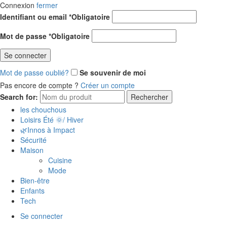
Connexion
fermer
Identifiant ou email
*
Obligatoire
Mot de passe
*
Obligatoire
Se connecter
Mot de passe oublié?
Se souvenir de moi
Pas encore de compte ?
Créer un compte
Search for:
Rechercher
les chouchous
Loisirs Été 🌞/ Hiver
🌿Innos à Impact
Sécurité
Maison
Cuisine
Mode
Bien-être
Enfants
Tech
Se connecter