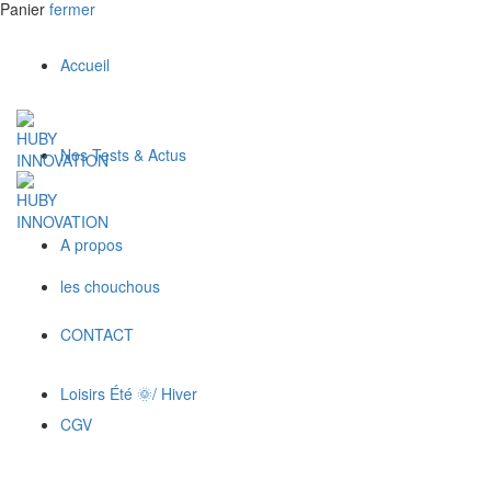
Panier
fermer
Accueil
Nos Tests & Actus
A propos
les chouchous
CONTACT
Loisirs Été 🌞/ Hiver
CGV