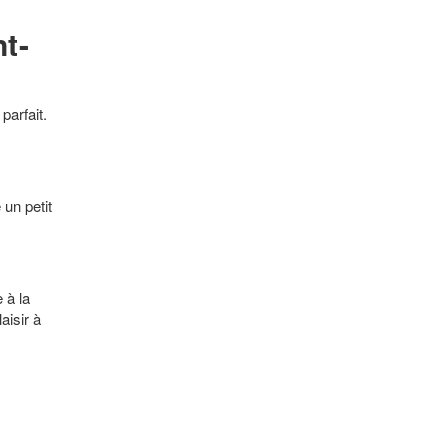
t-
parfait.
 un petit
 à la
aisir à