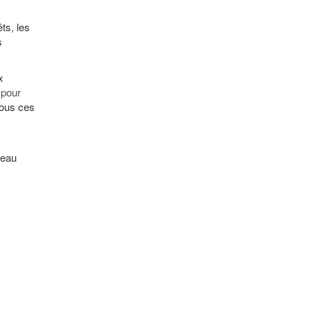
ts, les
s
x
 pour
tous ces
deau
a