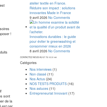
’est
Réduire son impact : solutions
innovantes Made in France
9 avril 2026
No Comments
soires
oposer !
Innovations durables : le guide
pour éviter le greenwashing et
consommer mieux en 2026
8 avril 2026
No Comments
duits
CONTACTEZ-NOUS AU 07 75 10 31 44
Catégories
Nos interviews
(1)
Non classé
(11)
Nos Actus
(24)
NOS TESTS PRODUITS
(16)
Nos astuces
(11)
f
Entrepreneuriat Innovant
(17)
es sont
er de la
é est par