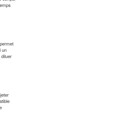
 temps
 permet
i un
 diluer
jeter
tible
e