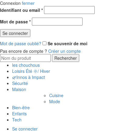
Connexion
fermer
Obligatoire
Identifiant ou email
*
Obligatoire
Mot de passe
*
Se connecter
Mot de passe oublié?
Se souvenir de moi
Pas encore de compte ?
Créer un compte
Search
Rechercher
for:
les chouchous
Loisirs Été 🌞/ Hiver
🌿Innos à Impact
Sécurité
Maison
Cuisine
Mode
Bien-être
Enfants
Tech
Se connecter