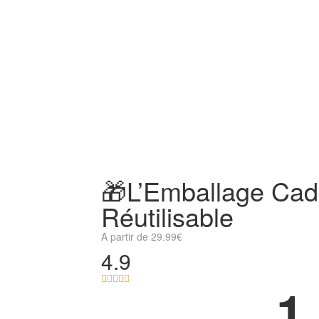
🎁L’Emballage Ca
Réutilisable
A partir de
29.99
€
4.9





1