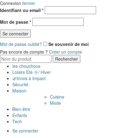
Connexion
fermer
Identifiant ou email
*
Mot de passe
*
Se connecter
Mot de passe oublié?
Se souvenir de moi
Pas encore de compte ?
Créer un compte
Rechercher
les chouchous
Loisirs Été 🌞/ Hiver
🌿Innos à Impact
Sécurité
Maison
Cuisine
Mode
Bien-être
Enfants
Tech
Se connecter