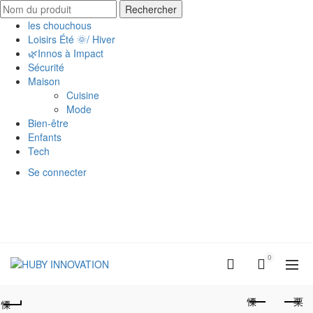
Search
Rechercher
for:
les chouchous
Loisirs Été 🌞/ Hiver
🌿Innos à Impact
Sécurité
Maison
Cuisine
Mode
Bien-être
Enfants
Tech
Se connecter
0