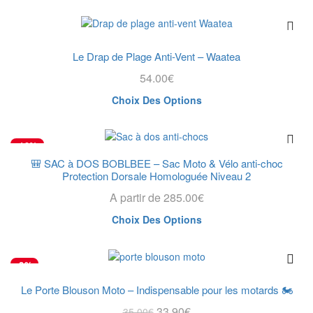
sur
a
la
plusieurs
page
variations.
du
Les
Le Drap de Plage Anti-Vent – Waatea
produit
options
54.00
€
peuvent
être
Ce
Choix Des Options
choisies
produit
sur
a
la
plusieurs
-19%
page
variations.
🎒 SAC à DOS BOBLBEE – Sac Moto & Vélo anti-choc
du
Les
Protection Dorsale Homologuée Niveau 2
produit
options
A partir de
285.00
€
peuvent
être
Ce
Choix Des Options
choisies
produit
sur
a
la
plusieurs
-3%
page
variations.
du
Les
Le Porte Blouson Moto – Indispensable pour les motards 🏍️
produit
options
Le
Le
33.90
€
35.00
€