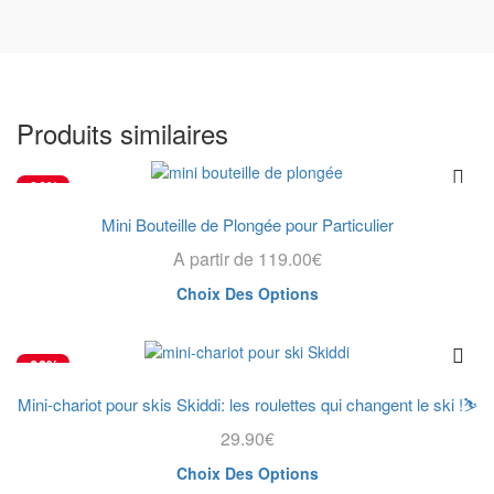
Produits similaires
-30%
Mini Bouteille de Plongée pour Particulier
A partir de
119.00
€
Ce
Choix Des Options
produit
a
plusieurs
-23%
variations.
Les
Mini-chariot pour skis Skiddi: les roulettes qui changent le ski !⛷️
SÉLECTION
options
29.90
€
peuvent
être
Ce
Choix Des Options
choisies
produit