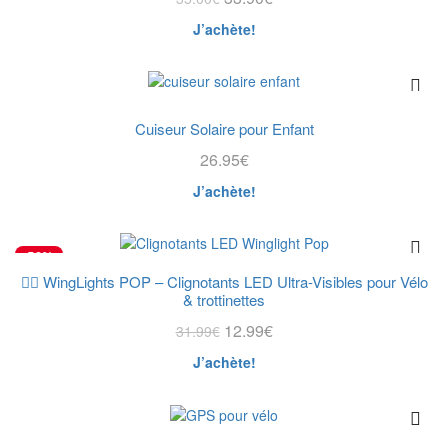
peuvent
prix
prix
être
J’achète!
initial
actuel
choisies
était :
est :
sur
35.00€.
33.90€.
la
page
du
Cuiseur Solaire pour Enfant
produit
26.95
€
J’achète!
-59%
🚴‍♂️ WingLights POP – Clignotants LED Ultra-Visibles pour Vélo
& trottinettes
Le
Le
12.99
€
31.99
€
prix
prix
J’achète!
initial
actuel
était :
est :
31.99€.
12.99€.