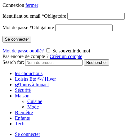
Connexion
fermer
Identifiant ou email
*
Obligatoire
Mot de passe
*
Obligatoire
Se connecter
Mot de passe oublié?
Se souvenir de moi
Pas encore de compte ?
Créer un compte
Search for:
Rechercher
les chouchous
Loisirs Été 🌞/ Hiver
🌿Innos à Impact
Sécurité
Maison
Cuisine
Mode
Bien-être
Enfants
Tech
Se connecter