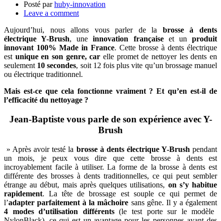
Posté par
huby-innovation
Leave a comment
Aujourd’hui, nous allons vous parler de la
brosse à dents
électrique Y-Brush
, une
innovation française
et un
produit
innovant 100% Made in France
. Cette brosse à dents électrique
est
unique en son genre, car
elle promet de nettoyer les dents en
seulement
10 secondes
, soit 12 fois plus vite qu’un brossage manuel
ou électrique traditionnel.
Mais est-ce que cela fonctionne vraiment ? Et qu’en est-il de
l’efficacité du nettoyage ?
Jean-Baptiste vous parle de son expérience avec Y-
Brush
» Après avoir testé la
brosse à dents électrique Y-Brush
pendant
un mois, je peux vous dire que cette brosse à dents est
incroyablement facile à utiliser. La forme de la brosse à dents est
différente des brosses à dents traditionnelles, ce qui peut sembler
étrange au début, mais après quelques utilisations,
on s’y habitue
rapidement
. La tête de brossage est souple ce qui permet de
l’
adapter parfaitement à la mâchoire
sans gêne. Il y a également
4 modes d’utilisation différents
(le test porte sur le modèle
NylonBlack), ce qui est un avantage pour les personnes ayant des