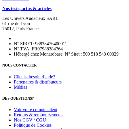
Nos tests, actus & articles
Les Univers Audacieux SARL
61 rue de Lyon
75012, Paris France
N° SIRET: 98838476400011
N° TVA: FR07988384764
Hébergé chez Monarobase, N° Siret : 500 518 543 00029
NOUS CONTACTER
Clients: besoin d’aide?
Partenaires & distributeurs
Médias
DES QUESTIONS?
Voir votre compte client
Retours & remboursements
Nos CGV / CGU
Politique de Cookies