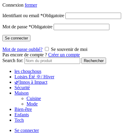
Connexion
fermer
Identifiant ou email
*
Obligatoire
Mot de passe
*
Obligatoire
Se connecter
Mot de passe oublié?
Se souvenir de moi
Pas encore de compte ?
Créer un compte
Search for:
Rechercher
les chouchous
Loisirs Été 🌞/ Hiver
🌿Innos à Impact
Sécurité
Maison
Cuisine
Mode
Bien-être
Enfants
Tech
Se connecter