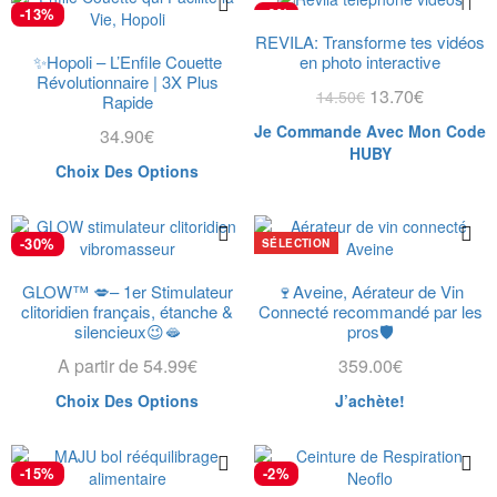
-13%
-6%
REVILA: Transforme tes vidéos
NOUVEAU
✨Hopoli – L’Enfile Couette
en photo interactive
Révolutionnaire | 3X Plus
13.70
€
14.50
€
Rapide
Je Commande Avec Mon Code
34.90
€
HUBY
Choix Des Options
-30%
SÉLECTION
GLOW™ 💋– 1er Stimulateur
🍷Aveine, Aérateur de Vin
clitoridien français, étanche &
Connecté recommandé par les
silencieux😉🫦
pros🛡️
A partir de
54.99
€
359.00
€
Choix Des Options
J’achète!
-15%
-2%