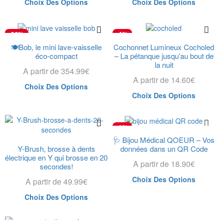
Choix Des Options
Choix Des Options
-29%
-4%
🍽️Bob, le mini lave-vaisselle
Cochonnet Lumineux Cocholed
éco-compact
– La pétanque jusqu’au bout de
la nuit
A partir de
354.99
€
A partir de
14.60
€
Choix Des Options
Choix Des Options
-6%
🩺 Bijou Médical QOEUR – Vos
Y-Brush, brosse à dents
données dans un QR Code
électrique en Y qui brosse en 20
A partir de
18.90
€
secondes!
Choix Des Options
A partir de
49.99
€
Choix Des Options