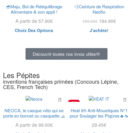
🥣Maju, Bol de Rééquilibrage
💨Ceinture de Respiration
Alimentaire & son appli !
Neoflo
A partir de
57.90
€
184.90
€
189.00
€
Choix Des Options
J’achète!
Découvrir toutes nos innos utiles🫶
Les Pépites
inventions françaises primées (Concours Lépine,
CES, French Tech)
-2%
NEOCA, le casque vélo qui se
Heat it® Anti-Moustiques N°1
porte en bonnet ou casquette 🧢
pour Soulager les Piqûres🔥🦟
A partir de
99.00
€
29.45
€