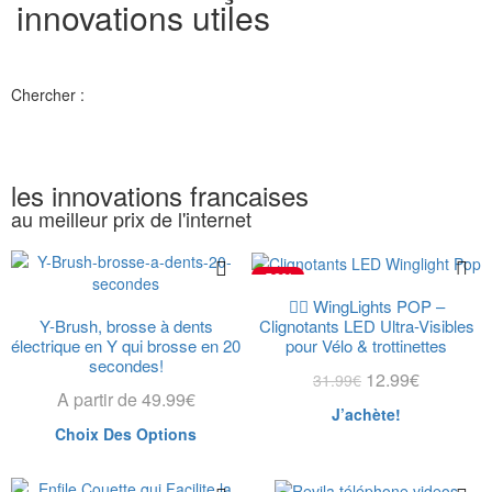
innovations utiles
Chercher :
les innovations francaises
au meilleur prix de l'internet
-59%
🚴‍♂️ WingLights POP –
Y-Brush, brosse à dents
Clignotants LED Ultra-Visibles
électrique en Y qui brosse en 20
pour Vélo & trottinettes
secondes!
12.99
€
31.99
€
A partir de
49.99
€
J’achète!
Choix Des Options