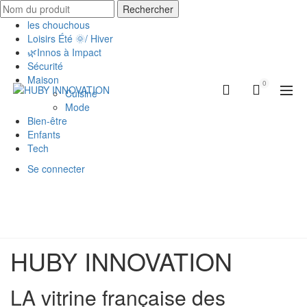
Rechercher
les chouchous
Loisirs Été 🌞/ Hiver
🌿Innos à Impact
Sécurité
Maison
0
Cuisine
Mode
Bien-être
Enfants
Tech
Se connecter
HUBY INNOVATION
LA vitrine française des