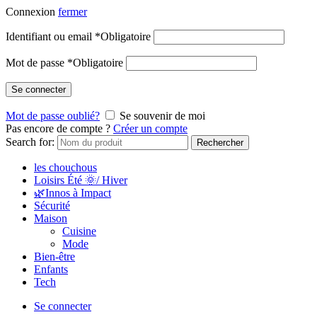
Connexion
fermer
Identifiant ou email
*
Obligatoire
Mot de passe
*
Obligatoire
Se connecter
Mot de passe oublié?
Se souvenir de moi
Pas encore de compte ?
Créer un compte
Search for:
Rechercher
les chouchous
Loisirs Été 🌞/ Hiver
🌿Innos à Impact
Sécurité
Maison
Cuisine
Mode
Bien-être
Enfants
Tech
Se connecter