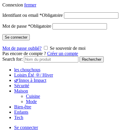
Connexion
fermer
Identifiant ou email
*
Obligatoire
Mot de passe
*
Obligatoire
Se connecter
Mot de passe oublié?
Se souvenir de moi
Pas encore de compte ?
Créer un compte
Search for:
Rechercher
les chouchous
Loisirs Été 🌞/ Hiver
🌿Innos à Impact
Sécurité
Maison
Cuisine
Mode
Bien-être
Enfants
Tech
Se connecter