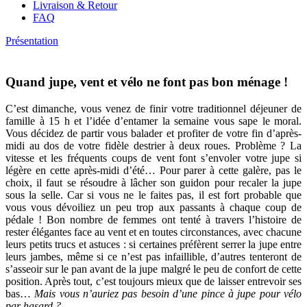
Livraison & Retour
FAQ
Présentation
Quand jupe, vent et vélo ne font pas bon ménage !
C’est dimanche, vous venez de finir votre traditionnel déjeuner de
famille à 15 h et l’idée d’entamer la semaine vous sape le moral.
Vous décidez de partir vous balader et profiter de votre fin d’après-
midi au dos de votre fidèle destrier à deux roues. Problème ? La
vitesse et les fréquents coups de vent font s’envoler votre jupe si
légère en cette après-midi d’été… Pour parer à cette galère, pas le
choix, il faut se résoudre à lâcher son guidon pour recaler la jupe
sous la selle. Car si vous ne le faites pas, il est fort probable que
vous vous dévoiliez un peu trop aux passants à chaque coup de
pédale ! Bon nombre de femmes ont tenté à travers l’histoire de
rester élégantes face au vent et en toutes circonstances, avec chacune
leurs petits trucs et astuces : si certaines préfèrent serrer la jupe entre
leurs jambes, même si ce n’est pas infaillible, d’autres tenteront de
s’asseoir sur le pan avant de la jupe malgré le peu de confort de cette
position. Après tout, c’est toujours mieux que de laisser entrevoir ses
bas…
Mais vous n’auriez pas besoin d’une pince à jupe pour vélo
par hasard ?