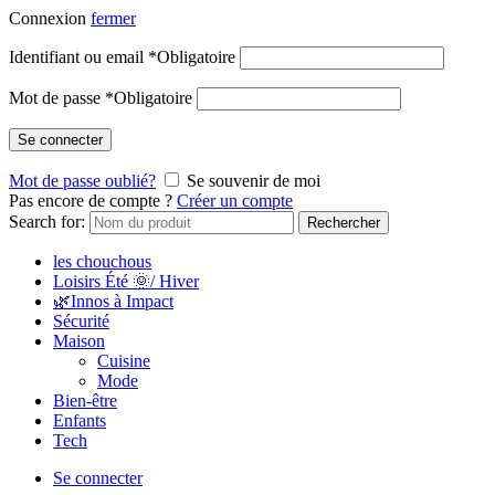
Connexion
fermer
Identifiant ou email
*
Obligatoire
Mot de passe
*
Obligatoire
Se connecter
Mot de passe oublié?
Se souvenir de moi
Pas encore de compte ?
Créer un compte
Search for:
Rechercher
les chouchous
Loisirs Été 🌞/ Hiver
🌿Innos à Impact
Sécurité
Maison
Cuisine
Mode
Bien-être
Enfants
Tech
Se connecter