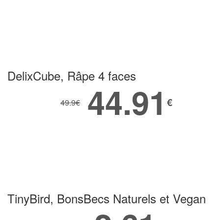
DelixCube, Râpe 4 faces
44.91
€
49.9
€
TinyBird, BonsBecs Naturels et Vegan