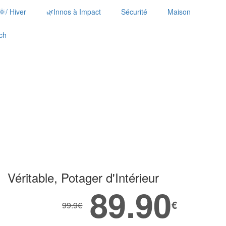
🌞/ Hiver
🌿Innos à Impact
Sécurité
Maison
ch
Véritable, Potager d'Intérieur
89.90
€
99.9
€