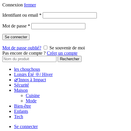
Connexion
fermer
Identifiant ou email
*
Mot de passe
*
Se connecter
Mot de passe oublié?
Se souvenir de moi
Pas encore de compte ?
Créer un compte
Rechercher
les chouchous
Loisirs Été 🌞/ Hiver
🌿Innos à Impact
Sécurité
Maison
Cuisine
Mode
Bien-être
Enfants
Tech
Se connecter