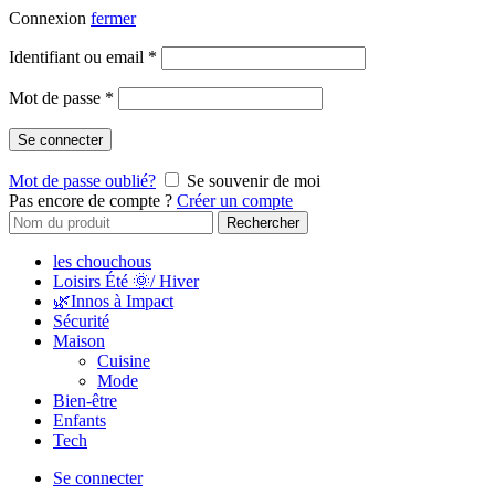
Connexion
fermer
Identifiant ou email
*
Mot de passe
*
Se connecter
Mot de passe oublié?
Se souvenir de moi
Pas encore de compte ?
Créer un compte
Rechercher
les chouchous
Loisirs Été 🌞/ Hiver
🌿Innos à Impact
Sécurité
Maison
Cuisine
Mode
Bien-être
Enfants
Tech
Se connecter