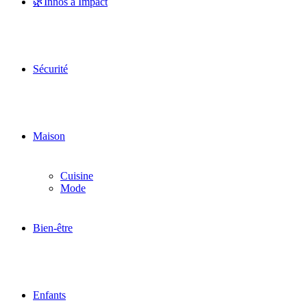
🌿Innos à Impact
Sécurité
Maison
Cuisine
Mode
Bien-être
Enfants