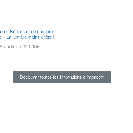
ciel, Réflecteur de Lumière
e – La lumière moins chère !
A partir de
229.00
€
Choix Des Options
Découvrir toutes les innovations à impact🫶