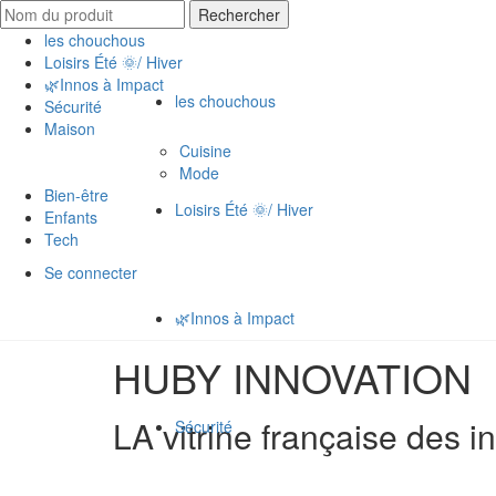
Rechercher
les chouchous
Loisirs Été 🌞/ Hiver
🌿Innos à Impact
les chouchous
Sécurité
Maison
Cuisine
Mode
Bien-être
Loisirs Été 🌞/ Hiver
Enfants
Tech
Se connecter
🌿Innos à Impact
HUBY INNOVATION
LA vitrine française des i
Sécurité