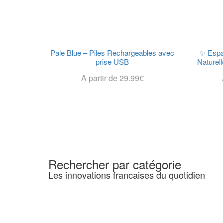
Pale Blue – Piles Rechargeables avec
✨ Espa
prise USB
Naturell
A partir de
29.99
€
Choix Des Options
Rechercher par catégorie
Les innovations francaises du quotidien