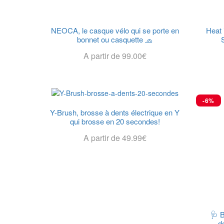
NEOCA, le casque vélo qui se porte en
Heat 
bonnet ou casquette 🧢
A partir de
99.00
€
Choix Des Options
-6%
Y-Brush, brosse à dents électrique en Y
qui brosse en 20 secondes!
A partir de
49.99
€
Choix Des Options
🩺 
d