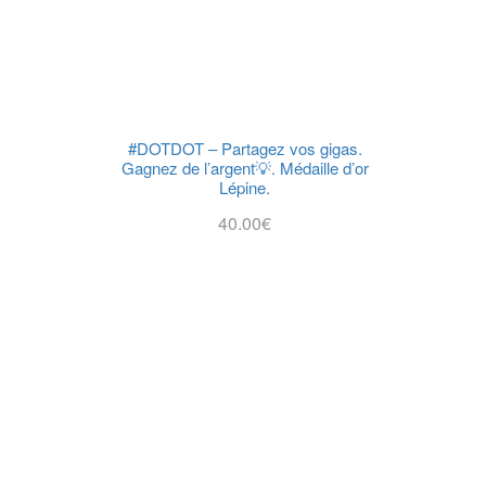
#DOTDOT – Partagez vos gigas.
Gagnez de l’argent💡. Médaille d’or
Lépine.
40.00
€
Je Commande Avec #DotDot !