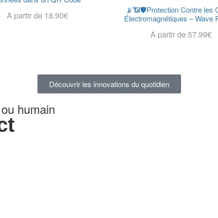
📡📶🛡️Protection Contre les
A partir de
18.90
€
Électromagnétiques – Wave P
Choix Des Options
A partir de
57.99
€
Choix Des Options
Découvrir les innovations du quotidien
l ou humain
ct