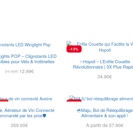
-13%
gLights POP – Clignotants LED
✨Hopoli – L’Enfile Couette
sibles pour Vélo & trottinettes
Révolutionnaire | 3X Plus Rapi
12.99
€
31.99
€
34.90
€
J’achète!
Choix Des Options
ION
-15%
e, Aérateur de Vin Connecté
🥣Maju, Bol de Rééquilibrage
ommandé par les pros🛡️
Alimentaire & son appli !
359.00
€
A partir de
57.90
€
J’achète!
Choix Des Options