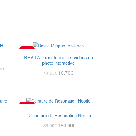
-6%
REVILA: Transforme tes vidéos en
NOUVEAU
photo interactive
de
13.70
€
14.50
€
Je Commande Avec Mon Code HUBY
-2%
💨Ceinture de Respiration Neoflo
184.90
€
189.00
€
J’achète!