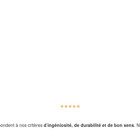
☆
☆
☆
☆
☆
pondent à nos critères
d
’
ingéniosité, de durabilité et de bon sens
. 