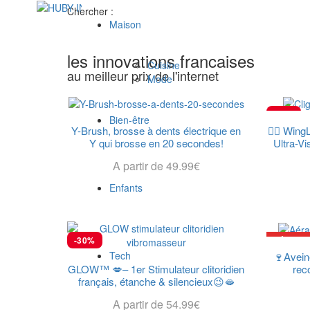
Chercher :
Maison
les innovations francaises
Cuisine
au meilleur prix de l'internet
Mode
-59%
Bien-être
Y-Brush, brosse à dents électrique en
🚴‍♂️ Win
Y qui brosse en 20 secondes!
Ultra-Vi
A partir de
49.99
€
Choix Des Options
Enfants
-30%
SÉLECT
Tech
🍷Avein
GLOW™ 💋– 1er Stimulateur clitoridien
rec
français, étanche & silencieux😉🫦
A partir de
54.99
€