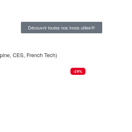
Découvrir toutes nos innos utiles🫶
épine, CES, French Tech)
-29%