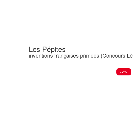
Choix Des Options
Les Pépites
inventions françaises primées (Concours L
-2%