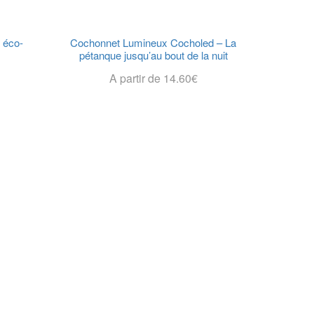
e éco-
Cochonnet Lumineux Cocholed – La
pétanque jusqu’au bout de la nuit
A partir de
14.60
€
Choix Des Options