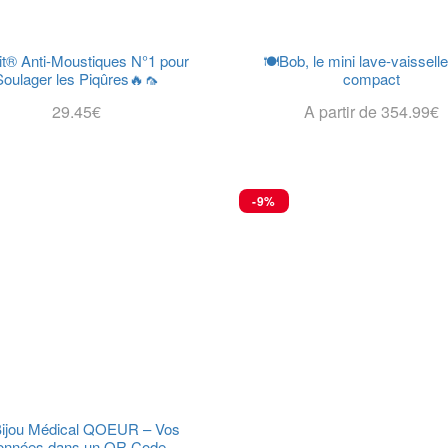
it® Anti-Moustiques N°1 pour
🍽️Bob, le mini lave-vaissell
Soulager les Piqûres🔥🦟
compact
29.45
€
A partir de
354.99
€
Choix Des Options
Choix Des Options
-9%
Bijou Médical QOEUR – Vos
onnées dans un QR Code